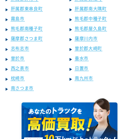
肝属郡東串良町
肝属郡南大隅町
霧島市
熊毛郡中種子町
熊毛郡南種子町
熊毛郡屋久島町
薩摩郡さつま町
薩摩川内市
志布志市
曽於郡大崎町
曽於市
垂水市
西之表市
日置市
枕崎市
南九州市
南さつま市