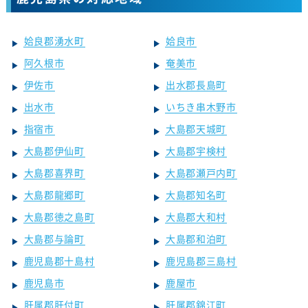
姶良郡湧水町
姶良市
阿久根市
奄美市
伊佐市
出水郡長島町
出水市
いちき串木野市
指宿市
大島郡天城町
大島郡伊仙町
大島郡宇検村
大島郡喜界町
大島郡瀬戸内町
大島郡龍郷町
大島郡知名町
大島郡徳之島町
大島郡大和村
大島郡与論町
大島郡和泊町
鹿児島郡十島村
鹿児島郡三島村
鹿児島市
鹿屋市
肝属郡肝付町
肝属郡錦江町