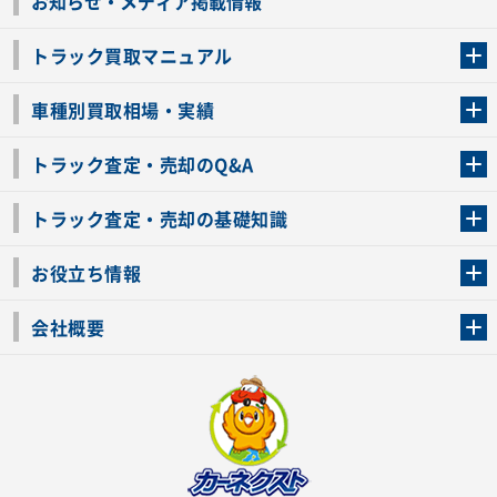
お知らせ・メディア掲載情報
トラック買取マニュアル
トラック買取の流れ
トラックの自動車税還付について
お客様の声一覧
よくあるご質問
トラック高価買取の理由
車種別買取相場・実績
車種別買取相場・実績
トラック査定・売却のQ&A
トラック査定・売却のQ&A
ローンが残っているトラックでも売ることが出来る？
所有者が亡くなっているトラックを売ることは出来る？
車検切れのトラックも売ることが出来るの？
売るか迷ってるけどトラック査定を受けてもいいの？
トラック査定・売却の基礎知識
トラック査定のチェックポイント
トラックの査定額を上げるコツ
トラック査定を受けるベストタイミング
カーネクストのトラック買取と下取りを比較
トラック買取一括査定のメリット・デメリット
個人売買でトラックを売る方法やメリット・デメリット
お役立ち情報
車関連コラム
車モデル別 スペック一覧
トラックの買取手続きに必要な書類
トラックの運転免許の自主返納について
トラック購入時の注意点
会社概要
運営会社
利用規約
プライバシーポリシー
反社会的勢力排除宣言