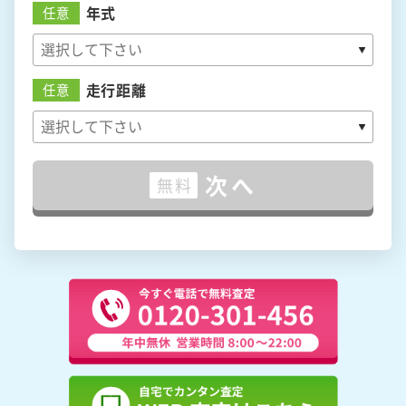
年式
任意
走行距離
任意
次へ
無料