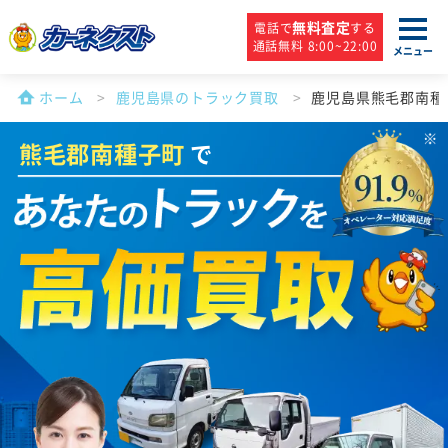
無料査定
電話で
する
通話無料 8:00~22:00
メニュー
ホーム
鹿児島県のトラック買取
鹿児島県熊毛郡南種
熊毛郡南種子町
で