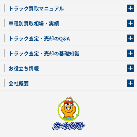
トラック買取マニュアル
トラック買取の流れ
トラックの自動車税還付について
お客様の声一覧
よくあるご質問
トラック高価買取の理由
車種別買取相場・実績
車種別買取相場・実績
トラック査定・売却のQ&A
トラック査定・売却のQ&A
ローンが残っているトラックでも売ることが出来る？
所有者が亡くなっているトラックを売ることは出来る？
車検切れのトラックも売ることが出来るの？
売るか迷ってるけどトラック査定を受けてもいいの？
トラック査定・売却の基礎知識
トラック査定のチェックポイント
トラックの査定額を上げるコツ
トラック査定を受けるベストタイミング
カーネクストのトラック買取と下取りを比較
トラック買取一括査定のメリット・デメリット
個人売買でトラックを売る方法やメリット・デメリット
お役立ち情報
車関連コラム
車モデル別 スペック一覧
トラックの買取手続きに必要な書類
トラックの運転免許の自主返納について
トラック購入時の注意点
会社概要
運営会社
利用規約
プライバシーポリシー
反社会的勢力排除宣言