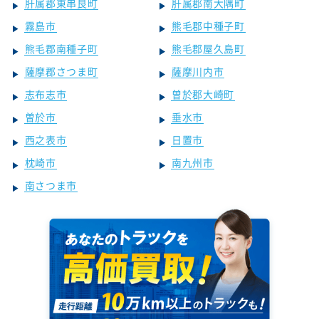
肝属郡東串良町
肝属郡南大隅町
霧島市
熊毛郡中種子町
熊毛郡南種子町
熊毛郡屋久島町
薩摩郡さつま町
薩摩川内市
志布志市
曽於郡大崎町
曽於市
垂水市
西之表市
日置市
枕崎市
南九州市
南さつま市