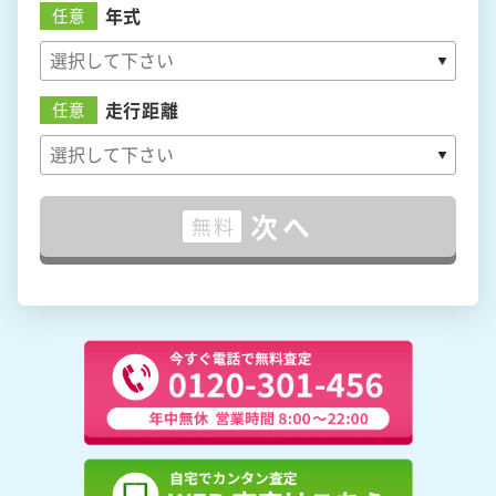
年式
任意
走行距離
任意
次へ
無料