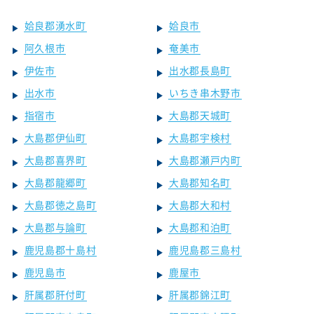
姶良郡湧水町
姶良市
阿久根市
奄美市
伊佐市
出水郡長島町
出水市
いちき串木野市
指宿市
大島郡天城町
大島郡伊仙町
大島郡宇検村
大島郡喜界町
大島郡瀬戸内町
大島郡龍郷町
大島郡知名町
大島郡徳之島町
大島郡大和村
大島郡与論町
大島郡和泊町
鹿児島郡十島村
鹿児島郡三島村
鹿児島市
鹿屋市
肝属郡肝付町
肝属郡錦江町