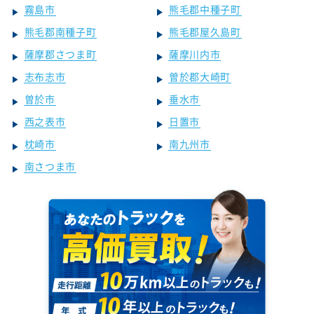
霧島市
熊毛郡中種子町
熊毛郡南種子町
熊毛郡屋久島町
薩摩郡さつま町
薩摩川内市
志布志市
曽於郡大崎町
曽於市
垂水市
西之表市
日置市
枕崎市
南九州市
南さつま市