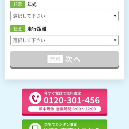
年式
任意
走行距離
任意
次へ
無料