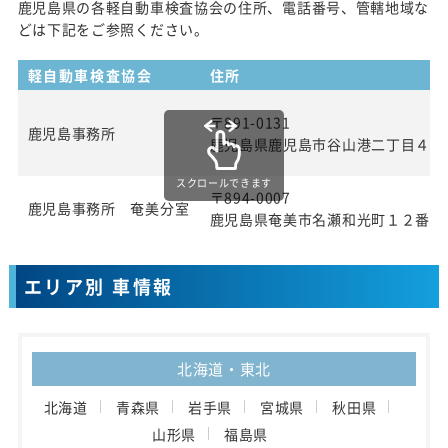
鹿児島県の各軽自動車検査協会の住所、電話番号、管轄地域な
どは下記をご参照ください。
軽自動車検査協会
住所
〒891-0131
鹿児島事務所
鹿児島県鹿児島市谷山港二丁目４番
スクロールできます
〒894-0007
鹿児島事務所 奄美分室
鹿児島県奄美市名瀬和光町１２番地
エリア別 車情報
北海道・東北
北海道
青森県
岩手県
宮城県
秋田県
山形県
福島県