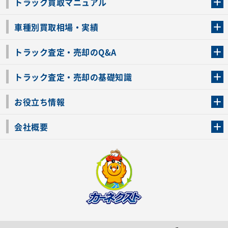
トラック買取マニュアル
トラック買取の流れ
トラックの自動車税還付について
お客様の声一覧
よくあるご質問
トラック高価買取の理由
車種別買取相場・実績
車種別買取相場・実績
トラック査定・売却のQ&A
トラック査定・売却のQ&A
ローンが残っているトラックでも売ることが出来る？
所有者が亡くなっているトラックを売ることは出来る？
車検切れのトラックも売ることが出来るの？
売るか迷ってるけどトラック査定を受けてもいいの？
トラック査定・売却の基礎知識
トラック査定のチェックポイント
トラックの査定額を上げるコツ
トラック査定を受けるベストタイミング
カーネクストのトラック買取と下取りを比較
トラック買取一括査定のメリット・デメリット
個人売買でトラックを売る方法やメリット・デメリット
お役立ち情報
車関連コラム
車モデル別 スペック一覧
トラックの買取手続きに必要な書類
トラックの運転免許の自主返納について
トラック購入時の注意点
会社概要
運営会社
利用規約
プライバシーポリシー
反社会的勢力排除宣言