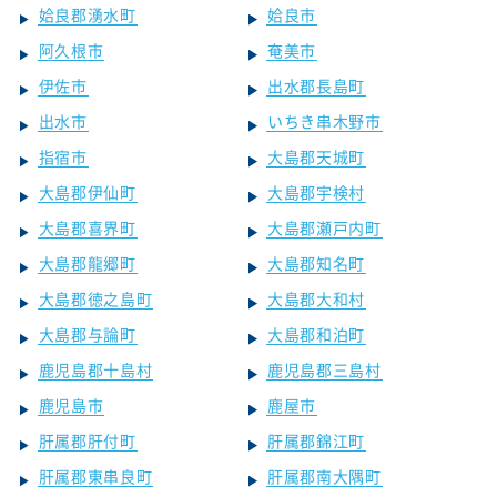
姶良郡湧水町
姶良市
阿久根市
奄美市
伊佐市
出水郡長島町
出水市
いちき串木野市
指宿市
大島郡天城町
大島郡伊仙町
大島郡宇検村
大島郡喜界町
大島郡瀬戸内町
大島郡龍郷町
大島郡知名町
大島郡徳之島町
大島郡大和村
大島郡与論町
大島郡和泊町
鹿児島郡十島村
鹿児島郡三島村
鹿児島市
鹿屋市
肝属郡肝付町
肝属郡錦江町
肝属郡東串良町
肝属郡南大隅町