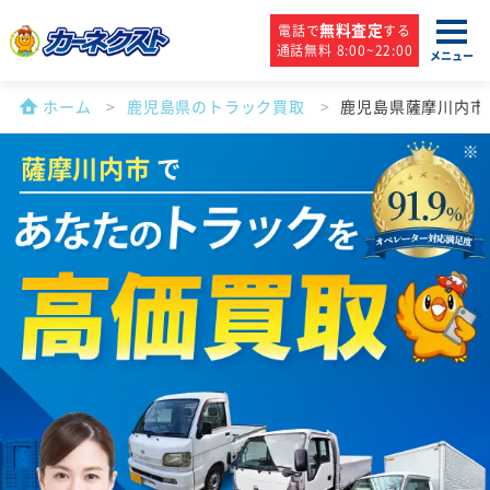
無料査定
電話で
する
通話無料 8:00~22:00
メニュー
ホーム
鹿児島県のトラック買取
鹿児島県薩摩川内市
薩摩川内市
で