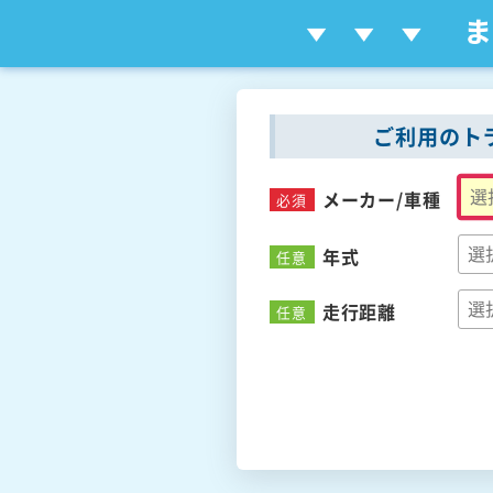
ご利用のト
メーカー/
車種
必須
年式
任意
走行距離
任意