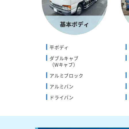
平ボディ
ダブルキャブ
（Wキャブ）
アルミブロック
アルミバン
ドライバン