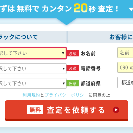
ラックについて
お客様に
お名前
必須
電話番号
必須
都道府県
任意
利用規約
と
プライバシーポリシー
に
同意の上
査定を依頼する
無料