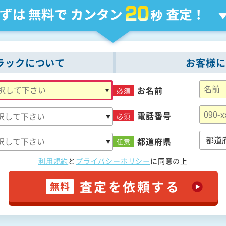
ラックについて
お客様に
お名前
必須
電話番号
必須
都道府県
任意
利用規約
と
プライバシーポリシー
に
同意の上
査定を依頼する
無料