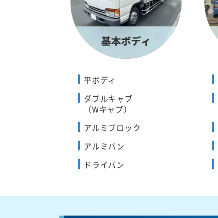
平ボディ
ダブルキャブ
（Wキャブ）
アルミブロック
アルミバン
ドライバン