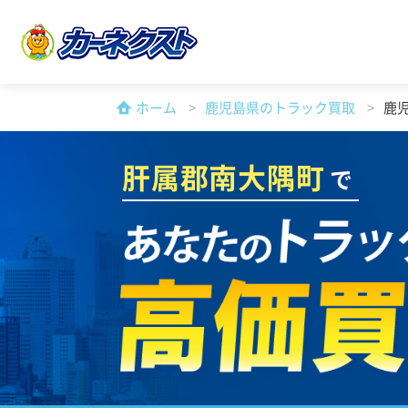
ホーム
鹿児島県のトラック買取
鹿
肝属郡南大隅町
で