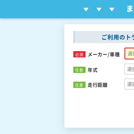
ご利用のト
メーカー/
車種
必須
年式
任意
走行距離
任意