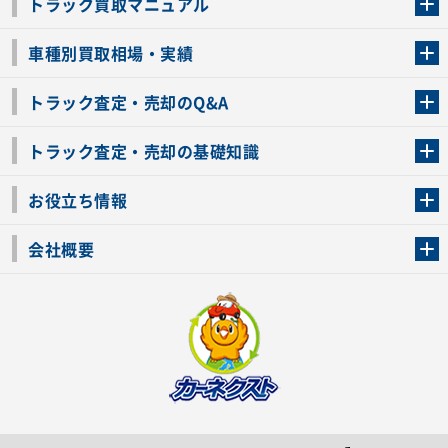
トラック買取マニュアル
トラック買取の流れ
トラックの自動車税還付について
お客様の声一覧
よくあるご質問
トラック高価買取の理由
車種別買取相場・実績
車種別買取相場・実績
トラック査定・売却のQ&A
トラック査定・売却のQ&A
ローンが残っているトラックでも売ることが出来る？
所有者が亡くなっているトラックを売ることは出来る？
車検切れのトラックも売ることが出来るの？
売るか迷ってるけどトラック査定を受けてもいいの？
トラック査定・売却の基礎知識
トラック査定のチェックポイント
トラックの査定額を上げるコツ
トラック査定を受けるベストタイミング
カーネクストのトラック買取と下取りを比較
トラック買取一括査定のメリット・デメリット
個人売買でトラックを売る方法やメリット・デメリット
お役立ち情報
車関連コラム
車モデル別 スペック一覧
トラックの買取手続きに必要な書類
トラックの運転免許の自主返納について
トラック購入時の注意点
会社概要
運営会社
利用規約
プライバシーポリシー
反社会的勢力排除宣言