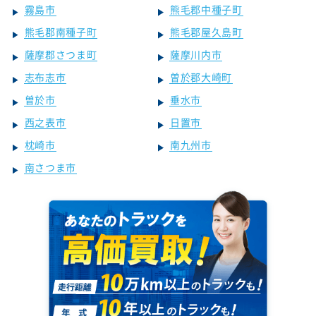
霧島市
熊毛郡中種子町
熊毛郡南種子町
熊毛郡屋久島町
薩摩郡さつま町
薩摩川内市
志布志市
曽於郡大崎町
曽於市
垂水市
西之表市
日置市
枕崎市
南九州市
南さつま市