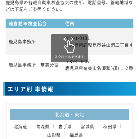
鹿児島県の各軽自動車検査協会の住所、電話番号、管轄地域な
どは下記をご参照ください。
軽自動車検査協会
住所
〒891-0131
鹿児島事務所
鹿児島県鹿児島市谷山港二丁目４番
スクロールできます
〒894-0007
鹿児島事務所 奄美分室
鹿児島県奄美市名瀬和光町１２番地
エリア別 車情報
北海道・東北
北海道
青森県
岩手県
宮城県
秋田県
山形県
福島県