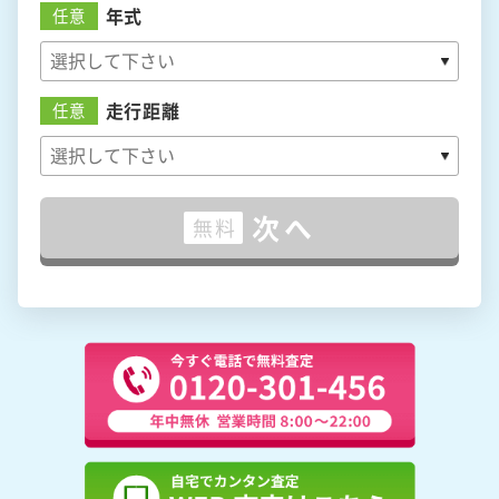
年式
任意
走行距離
任意
次へ
無料