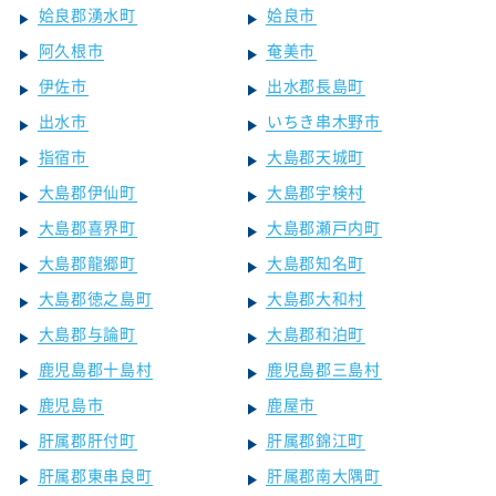
姶良郡湧水町
姶良市
阿久根市
奄美市
伊佐市
出水郡長島町
出水市
いちき串木野市
指宿市
大島郡天城町
大島郡伊仙町
大島郡宇検村
大島郡喜界町
大島郡瀬戸内町
大島郡龍郷町
大島郡知名町
大島郡徳之島町
大島郡大和村
大島郡与論町
大島郡和泊町
鹿児島郡十島村
鹿児島郡三島村
鹿児島市
鹿屋市
肝属郡肝付町
肝属郡錦江町
肝属郡東串良町
肝属郡南大隅町