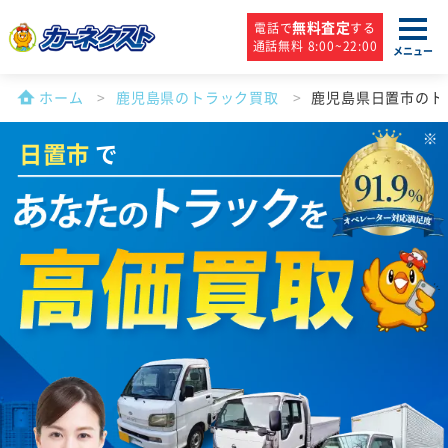
無料査定
電話で
する
通話無料 8:00~22:00
メニュー
ホーム
鹿児島県のトラック買取
鹿児島県日置市のト
日置市
で