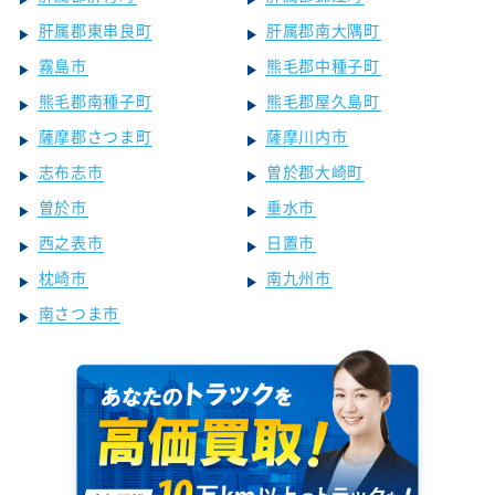
肝属郡東串良町
肝属郡南大隅町
霧島市
熊毛郡中種子町
熊毛郡南種子町
熊毛郡屋久島町
薩摩郡さつま町
薩摩川内市
志布志市
曽於郡大崎町
曽於市
垂水市
西之表市
日置市
枕崎市
南九州市
南さつま市