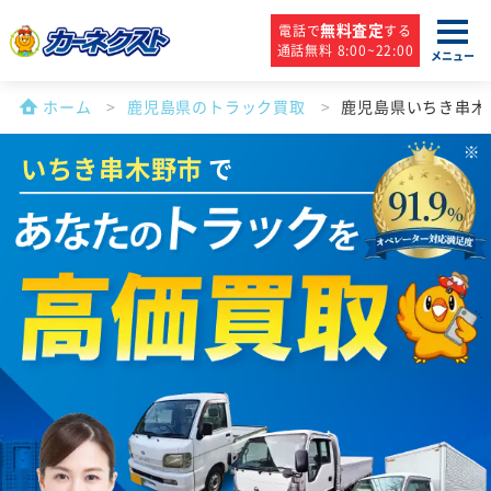
無料査定
電話で
する
通話無料 8:00~22:00
メニュー
ホーム
鹿児島県のトラック買取
鹿児島県いちき串木
いちき串木野市
で