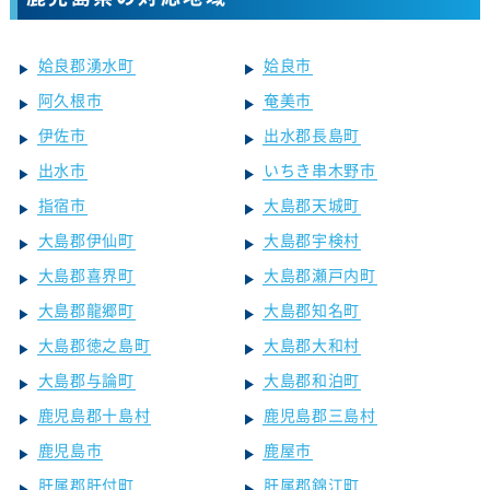
姶良郡湧水町
姶良市
阿久根市
奄美市
伊佐市
出水郡長島町
出水市
いちき串木野市
指宿市
大島郡天城町
大島郡伊仙町
大島郡宇検村
大島郡喜界町
大島郡瀬戸内町
大島郡龍郷町
大島郡知名町
大島郡徳之島町
大島郡大和村
大島郡与論町
大島郡和泊町
鹿児島郡十島村
鹿児島郡三島村
鹿児島市
鹿屋市
肝属郡肝付町
肝属郡錦江町