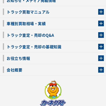
お知らせ・メディア掲載情報
トラック買取マニュアル
トラック買取の流れ
トラックの自動車税還付について
お客様の声一覧
よくあるご質問
トラック高価買取の理由
車種別買取相場・実績
車種別買取相場・実績
トラック査定・売却のQ&A
トラック査定・売却のQ&A
ローンが残っているトラックでも売ることが出来る？
所有者が亡くなっているトラックを売ることは出来る？
車検切れのトラックも売ることが出来るの？
売るか迷ってるけどトラック査定を受けてもいいの？
トラック査定・売却の基礎知識
トラック査定のチェックポイント
トラックの査定額を上げるコツ
トラック査定を受けるベストタイミング
カーネクストのトラック買取と下取りを比較
トラック買取一括査定のメリット・デメリット
個人売買でトラックを売る方法やメリット・デメリット
お役立ち情報
車関連コラム
車モデル別 スペック一覧
トラックの買取手続きに必要な書類
トラックの運転免許の自主返納について
トラック購入時の注意点
会社概要
運営会社
利用規約
プライバシーポリシー
反社会的勢力排除宣言