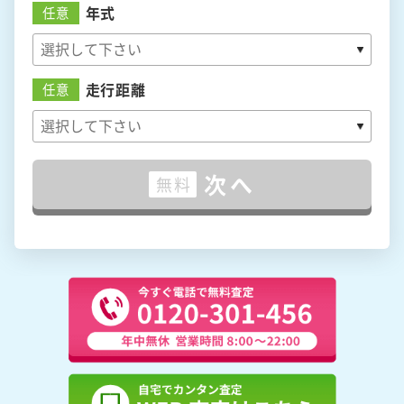
年式
任意
走行距離
任意
次へ
無料