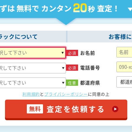
ラックについて
お客様に
お名前
必須
電話番号
必須
都道府県
任意
利用規約
と
プライバシーポリシー
に
同意の上
査定を依頼する
無料