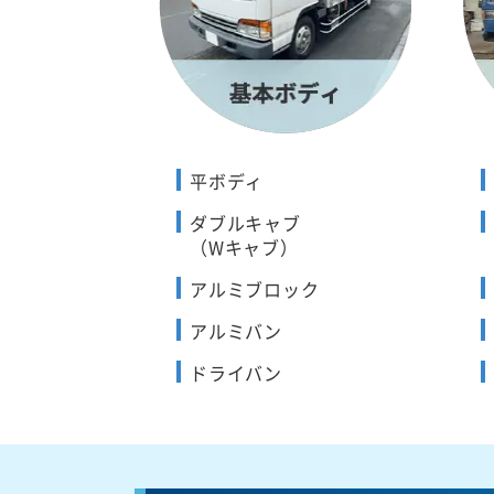
平ボディ
ダブルキャブ
（Wキャブ）
アルミブロック
アルミバン
ドライバン