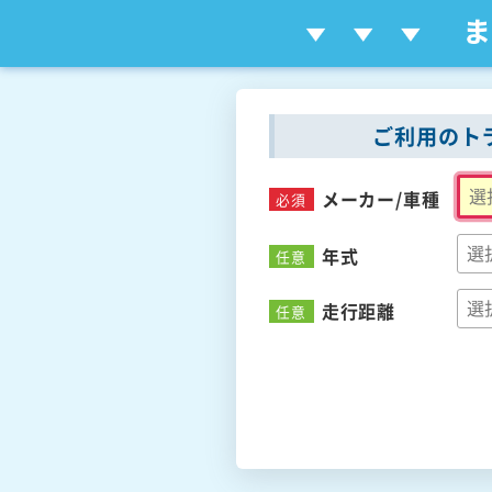
ご利用のト
メーカー/
車種
必須
年式
任意
走行距離
任意