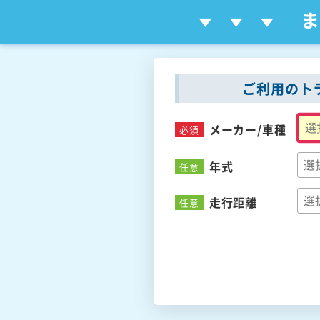
ご利用のト
メーカー/
車種
必須
年式
任意
走行距離
任意