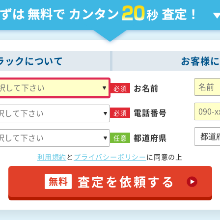
ラックについて
お客様に
お名前
必須
電話番号
必須
都道府県
任意
利用規約
と
プライバシーポリシー
に
同意の上
査定を依頼する
無料