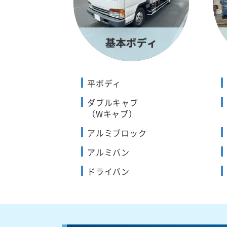
平ボディ
ダブルキャブ
（Wキャブ）
アルミブロック
アルミバン
ドライバン