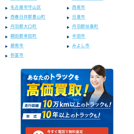
名古屋市守山区
西尾市
西春日井郡豊山町
日進市
丹羽郡大口町
丹羽郡扶桑町
額田郡幸田町
半田市
碧南市
みよし市
弥富市