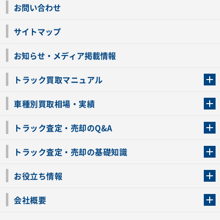
お問い合わせ
サイトマップ
お知らせ・メディア掲載情報
トラック買取マニュアル
トラック買取の流れ
トラックの自動車税還付について
お客様の声一覧
よくあるご質問
トラック高価買取の理由
車種別買取相場・実績
車種別買取相場・実績
トラック査定・売却のQ&A
トラック査定・売却のQ&A
ローンが残っているトラックでも売ることが出来る？
所有者が亡くなっているトラックを売ることは出来る？
車検切れのトラックも売ることが出来るの？
売るか迷ってるけどトラック査定を受けてもいいの？
トラック査定・売却の基礎知識
トラック査定のチェックポイント
トラックの査定額を上げるコツ
トラック査定を受けるベストタイミング
カーネクストのトラック買取と下取りを比較
トラック買取一括査定のメリット・デメリット
個人売買でトラックを売る方法やメリット・デメリット
お役立ち情報
車関連コラム
車モデル別 スペック一覧
トラックの買取手続きに必要な書類
トラックの運転免許の自主返納について
トラック購入時の注意点
会社概要
運営会社
利用規約
プライバシーポリシー
反社会的勢力排除宣言