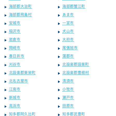
海部郡大治町
海部郡蟹江町
海部郡飛島村
あま市
安城市
一宮市
稲沢市
犬山市
岩倉市
大府市
岡崎市
尾張旭市
春日井市
蒲郡市
刈谷市
北設楽郡設楽町
北設楽郡東栄町
北設楽郡豊根村
北名古屋市
清須市
江南市
小牧市
新城市
瀬戸市
高浜市
田原市
知多郡阿久比町
知多郡武豊町