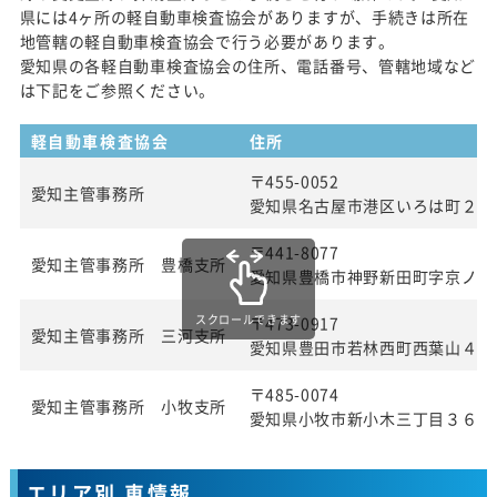
県には4ヶ所の軽自動車検査協会がありますが、手続きは所在
地管轄の軽自動車検査協会で行う必要があります。
愛知県の各軽自動車検査協会の住所、電話番号、管轄地域など
は下記をご参照ください。
軽自動車検査協会
住所
〒455-0052
愛知主管事務所
愛知県名古屋市港区いろは町２丁
〒441-8077
愛知主管事務所 豊橋支所
愛知県豊橋市神野新田町字京ノ割
スクロールできます
〒473-0917
愛知主管事務所 三河支所
愛知県豊田市若林西町西葉山４８
〒485-0074
愛知主管事務所 小牧支所
愛知県小牧市新小木三丁目３６番
エリア別 車情報