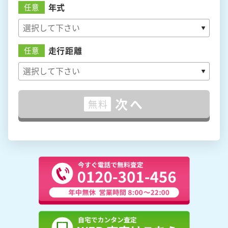
年式
任意
走行距離
任意
次へ
無料