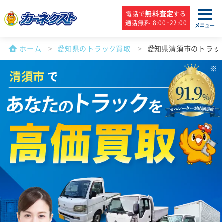
無料査定
電話で
する
通話無料 8:00~22:00
メニュー
ホーム
愛知県のトラック買取
愛知県清須市のトラッ
清須市
で