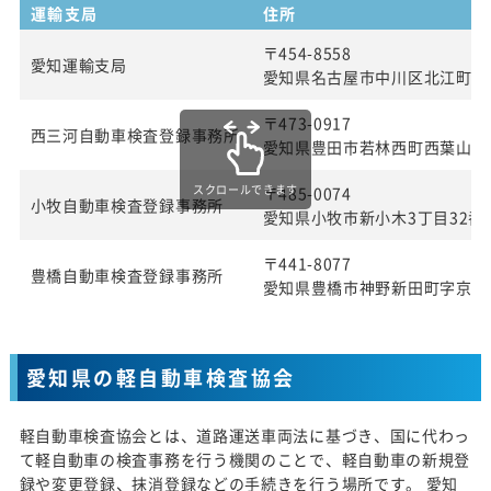
運輸支局
住所
〒454-8558
愛知運輸支局
愛知県名古屋市中川区北江町1丁
〒473-0917
西三河自動車検査登録事務所
愛知県豊田市若林西町西葉山4
スクロールできます
〒485-0074
小牧自動車検査登録事務所
愛知県小牧市新小木3丁目32番
〒441-8077
豊橋自動車検査登録事務所
愛知県豊橋市神野新田町字京ノ
愛知県の軽自動車検査協会
軽自動車検査協会とは、道路運送車両法に基づき、国に代わっ
て軽自動車の検査事務を行う機関のことで、軽自動車の新規登
録や変更登録、抹消登録などの手続きを行う場所です。 愛知