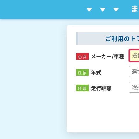
ご利用のト
メーカー/
車種
必須
年式
任意
走行距離
任意