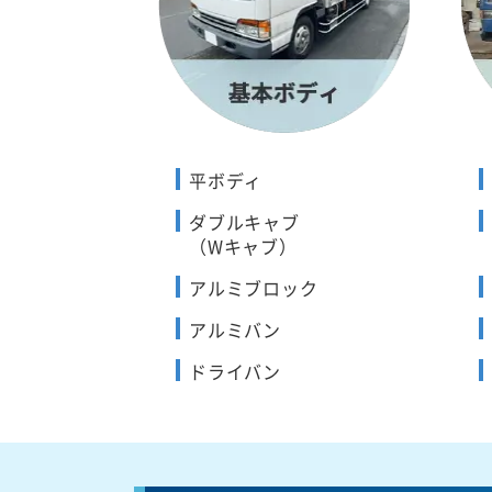
平ボディ
ダブルキャブ
（Wキャブ）
アルミブロック
アルミバン
ドライバン