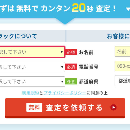
ラックについて
お客様に
お名前
必須
電話番号
必須
都道府県
任意
利用規約
と
プライバシーポリシー
に
同意の上
査定を依頼する
無料