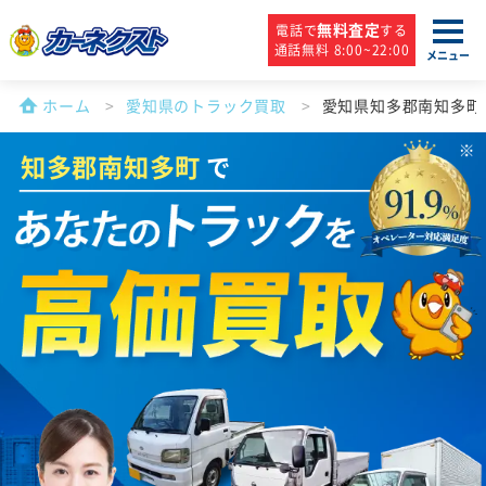
無料査定
電話で
する
通話無料 8:00~22:00
メニュー
ホーム
愛知県のトラック買取
愛知県知多郡南知多町
知多郡南知多町
で