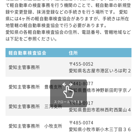
て軽自動車の検査事務を行う機関のことで、軽自動車の新規登
録や変更登録、抹消登録などの手続きを行う場所です。 愛知
県には4ヶ所の軽自動車検査協会がありますが、手続きは所在
地管轄の軽自動車検査協会で行う必要があります。
愛知県の各軽自動車検査協会の住所、電話番号、管轄地域など
は下記をご参照ください。
軽自動車検査協会
住所
〒455-0052
愛知主管事務所
愛知県名古屋市港区いろは町２丁
〒441-8077
愛知主管事務所 豊橋支所
愛知県豊橋市神野新田町字京ノ割
スクロールできます
〒473-0917
愛知主管事務所 三河支所
愛知県豊田市若林西町西葉山４８
〒485-0074
愛知主管事務所 小牧支所
愛知県小牧市新小木三丁目３６番