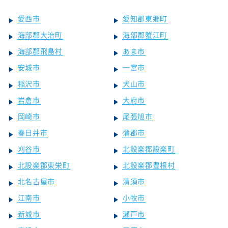
愛西市
愛知郡東郷町
海部郡大治町
海部郡蟹江町
海部郡飛島村
あま市
安城市
一宮市
稲沢市
犬山市
岩倉市
大府市
岡崎市
尾張旭市
春日井市
蒲郡市
刈谷市
北設楽郡設楽町
北設楽郡東栄町
北設楽郡豊根村
北名古屋市
清須市
江南市
小牧市
新城市
瀬戸市