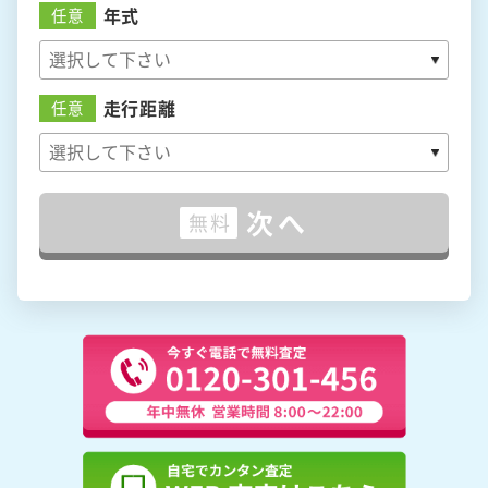
年式
任意
走行距離
任意
次へ
無料