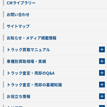
CMライブラリー
お問い合わせ
サイトマップ
お知らせ・メディア掲載情報
トラック買取マニュアル
トラック買取の流れ
トラックの自動車税還付について
お客様の声一覧
よくあるご質問
トラック高価買取の理由
車種別買取相場・実績
車種別買取相場・実績
トラック査定・売却のQ&A
トラック査定・売却のQ&A
ローンが残っているトラックでも売ることが出来る？
所有者が亡くなっているトラックを売ることは出来る？
車検切れのトラックも売ることが出来るの？
売るか迷ってるけどトラック査定を受けてもいいの？
トラック査定・売却の基礎知識
トラック査定のチェックポイント
トラックの査定額を上げるコツ
トラック査定を受けるベストタイミング
カーネクストのトラック買取と下取りを比較
トラック買取一括査定のメリット・デメリット
個人売買でトラックを売る方法やメリット・デメリット
お役立ち情報
車関連コラム
車モデル別 スペック一覧
トラックの買取手続きに必要な書類
トラックの運転免許の自主返納について
トラック購入時の注意点