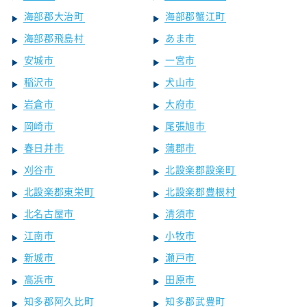
海部郡大治町
海部郡蟹江町
海部郡飛島村
あま市
安城市
一宮市
稲沢市
犬山市
岩倉市
大府市
岡崎市
尾張旭市
春日井市
蒲郡市
刈谷市
北設楽郡設楽町
北設楽郡東栄町
北設楽郡豊根村
北名古屋市
清須市
江南市
小牧市
新城市
瀬戸市
高浜市
田原市
知多郡阿久比町
知多郡武豊町