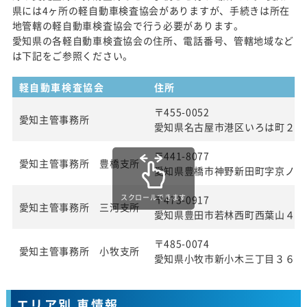
県には4ヶ所の軽自動車検査協会がありますが、手続きは所在
地管轄の軽自動車検査協会で行う必要があります。
愛知県の各軽自動車検査協会の住所、電話番号、管轄地域など
は下記をご参照ください。
軽自動車検査協会
住所
〒455-0052
愛知主管事務所
愛知県名古屋市港区いろは町２丁
〒441-8077
愛知主管事務所 豊橋支所
愛知県豊橋市神野新田町字京ノ割
スクロールできます
〒473-0917
愛知主管事務所 三河支所
愛知県豊田市若林西町西葉山４８
〒485-0074
愛知主管事務所 小牧支所
愛知県小牧市新小木三丁目３６番
エリア別 車情報