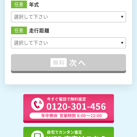
年式
任意
走行距離
任意
次へ
無料