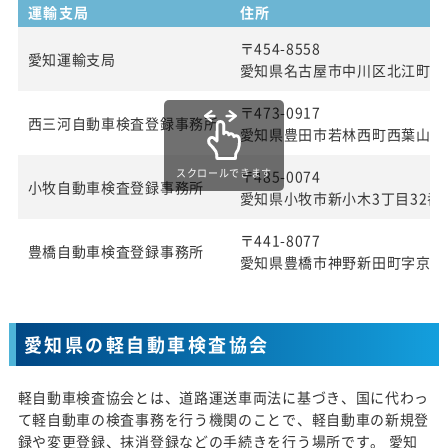
運輸支局
住所
〒454-8558
愛知運輸支局
愛知県名古屋市中川区北江町1丁
〒473-0917
西三河自動車検査登録事務所
愛知県豊田市若林西町西葉山4
スクロールできます
〒485-0074
小牧自動車検査登録事務所
愛知県小牧市新小木3丁目32番
〒441-8077
豊橋自動車検査登録事務所
愛知県豊橋市神野新田町字京ノ
愛知県の軽自動車検査協会
軽自動車検査協会とは、道路運送車両法に基づき、国に代わっ
て軽自動車の検査事務を行う機関のことで、軽自動車の新規登
録や変更登録、抹消登録などの手続きを行う場所です。 愛知