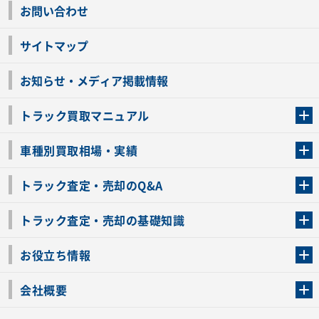
お問い合わせ
サイトマップ
お知らせ・メディア掲載情報
トラック買取マニュアル
トラック買取の流れ
トラックの自動車税還付について
お客様の声一覧
よくあるご質問
トラック高価買取の理由
車種別買取相場・実績
車種別買取相場・実績
トラック査定・売却のQ&A
トラック査定・売却のQ&A
ローンが残っているトラックでも売ることが出来る？
所有者が亡くなっているトラックを売ることは出来る？
車検切れのトラックも売ることが出来るの？
売るか迷ってるけどトラック査定を受けてもいいの？
トラック査定・売却の基礎知識
トラック査定のチェックポイント
トラックの査定額を上げるコツ
トラック査定を受けるベストタイミング
カーネクストのトラック買取と下取りを比較
トラック買取一括査定のメリット・デメリット
個人売買でトラックを売る方法やメリット・デメリット
お役立ち情報
車関連コラム
車モデル別 スペック一覧
トラックの買取手続きに必要な書類
トラックの運転免許の自主返納について
トラック購入時の注意点
会社概要
運営会社
利用規約
プライバシーポリシー
反社会的勢力排除宣言