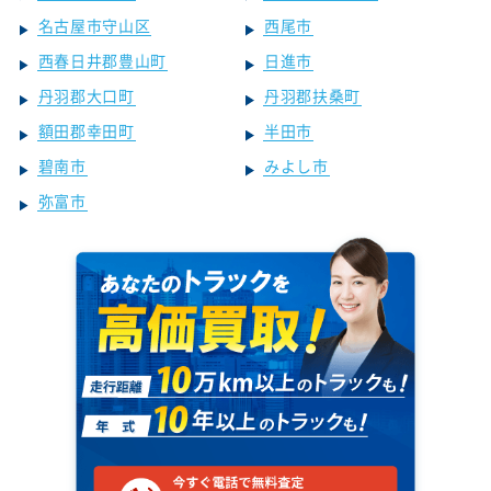
名古屋市守山区
西尾市
西春日井郡豊山町
日進市
丹羽郡大口町
丹羽郡扶桑町
額田郡幸田町
半田市
碧南市
みよし市
弥富市