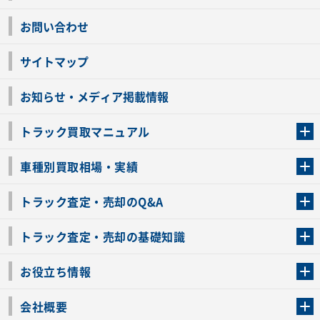
お問い合わせ
サイトマップ
お知らせ・メディア掲載情報
トラック買取マニュアル
トラック買取の流れ
トラックの自動車税還付について
お客様の声一覧
よくあるご質問
トラック高価買取の理由
車種別買取相場・実績
車種別買取相場・実績
トラック査定・売却のQ&A
トラック査定・売却のQ&A
ローンが残っているトラックでも売ることが出来る？
所有者が亡くなっているトラックを売ることは出来る？
車検切れのトラックも売ることが出来るの？
売るか迷ってるけどトラック査定を受けてもいいの？
トラック査定・売却の基礎知識
トラック査定のチェックポイント
トラックの査定額を上げるコツ
トラック査定を受けるベストタイミング
カーネクストのトラック買取と下取りを比較
トラック買取一括査定のメリット・デメリット
個人売買でトラックを売る方法やメリット・デメリット
お役立ち情報
車関連コラム
車モデル別 スペック一覧
トラックの買取手続きに必要な書類
トラックの運転免許の自主返納について
トラック購入時の注意点
会社概要