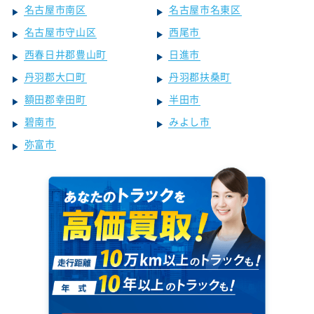
名古屋市南区
名古屋市名東区
名古屋市守山区
西尾市
西春日井郡豊山町
日進市
丹羽郡大口町
丹羽郡扶桑町
額田郡幸田町
半田市
碧南市
みよし市
弥富市