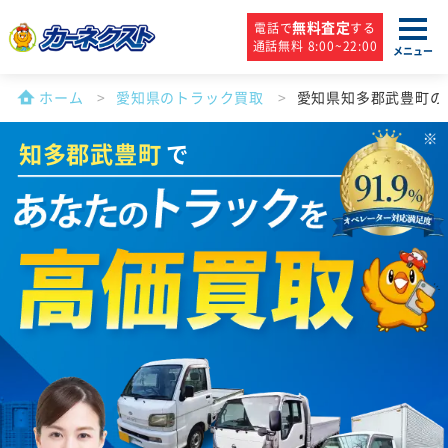
無料査定
電話で
する
通話無料 8:00~22:00
メニュー
ホーム
愛知県のトラック買取
愛知県知多郡武豊町の
知多郡武豊町
で