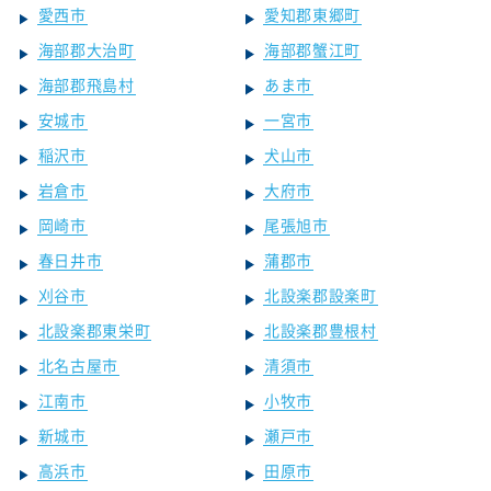
愛西市
愛知郡東郷町
海部郡大治町
海部郡蟹江町
海部郡飛島村
あま市
安城市
一宮市
稲沢市
犬山市
岩倉市
大府市
岡崎市
尾張旭市
春日井市
蒲郡市
刈谷市
北設楽郡設楽町
北設楽郡東栄町
北設楽郡豊根村
北名古屋市
清須市
江南市
小牧市
新城市
瀬戸市
高浜市
田原市