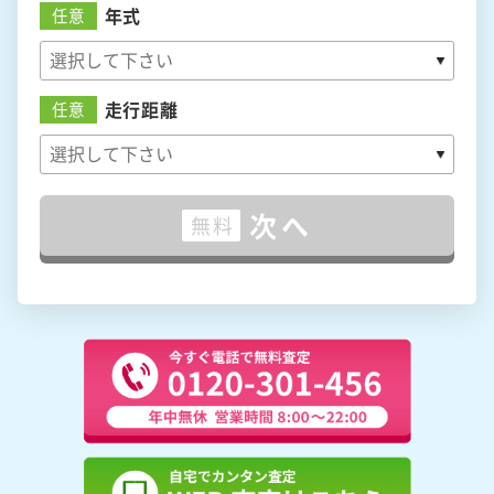
年式
任意
走行距離
任意
次へ
無料