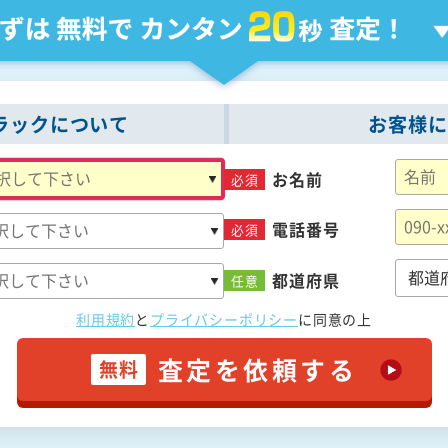
ラックについて
お客様に
お名前
必須
電話番号
必須
都道府県
任意
利用規約
と
プライバシーポリシー
に
同意の上
査定を依頼する
無料