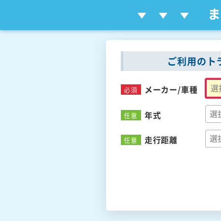
ご利用のト
メーカー/
車種
必須
年式
任意
走行距離
任意