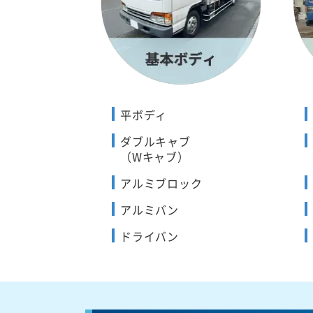
平ボディ
ダブルキャブ
（Wキャブ）
アルミブロック
アルミバン
ドライバン