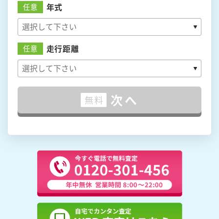
年式
任意
走行距離
任意
次へ
無料