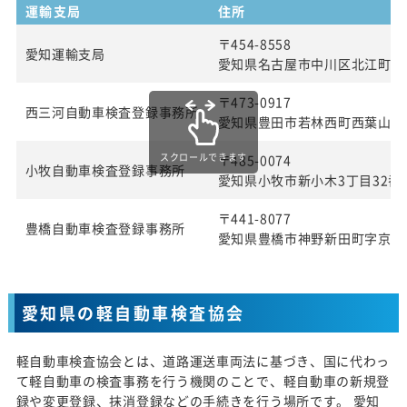
運輸支局
住所
〒454-8558
愛知運輸支局
愛知県名古屋市中川区北江町1丁
〒473-0917
西三河自動車検査登録事務所
愛知県豊田市若林西町西葉山4
スクロールできます
〒485-0074
小牧自動車検査登録事務所
愛知県小牧市新小木3丁目32番
〒441-8077
豊橋自動車検査登録事務所
愛知県豊橋市神野新田町字京ノ
愛知県の軽自動車検査協会
軽自動車検査協会とは、道路運送車両法に基づき、国に代わっ
て軽自動車の検査事務を行う機関のことで、軽自動車の新規登
録や変更登録、抹消登録などの手続きを行う場所です。 愛知