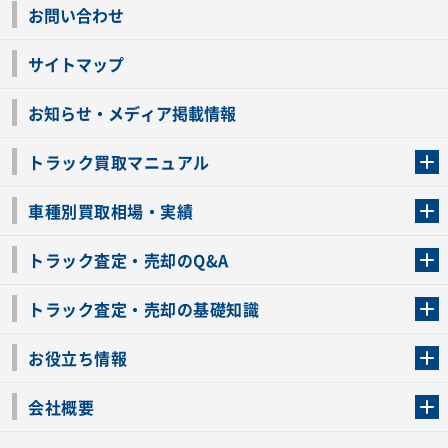
お問い合わせ
サイトマップ
お知らせ・メディア掲載情報
トラック買取マニュアル
トラック買取の流れ
トラックの自動車税還付について
お客様の声一覧
よくあるご質問
トラック高価買取の理由
車種別買取相場・実績
車種別買取相場・実績
トラック査定・売却のQ&A
トラック査定・売却のQ&A
ローンが残っているトラックでも売ることが出来る？
所有者が亡くなっているトラックを売ることは出来る？
車検切れのトラックも売ることが出来るの？
売るか迷ってるけどトラック査定を受けてもいいの？
トラック査定・売却の基礎知識
トラック査定のチェックポイント
トラックの査定額を上げるコツ
トラック査定を受けるベストタイミング
カーネクストのトラック買取と下取りを比較
トラック買取一括査定のメリット・デメリット
個人売買でトラックを売る方法やメリット・デメリット
お役立ち情報
車関連コラム
車モデル別 スペック一覧
トラックの買取手続きに必要な書類
トラックの運転免許の自主返納について
トラック購入時の注意点
会社概要
運営会社
利用規約
プライバシーポリシー
反社会的勢力排除宣言