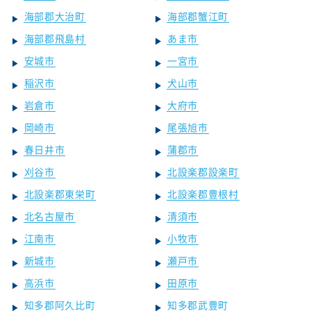
海部郡大治町
海部郡蟹江町
海部郡飛島村
あま市
安城市
一宮市
稲沢市
犬山市
岩倉市
大府市
岡崎市
尾張旭市
春日井市
蒲郡市
刈谷市
北設楽郡設楽町
北設楽郡東栄町
北設楽郡豊根村
北名古屋市
清須市
江南市
小牧市
新城市
瀬戸市
高浜市
田原市
知多郡阿久比町
知多郡武豊町