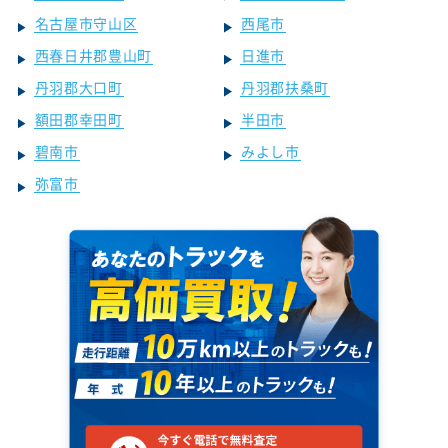
名古屋市守山区
西尾市
西春日井郡豊山町
日進市
丹羽郡大口町
丹羽郡扶桑町
額田郡幸田町
半田市
碧南市
みよし市
弥富市