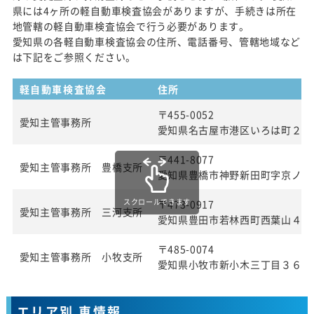
県には4ヶ所の軽自動車検査協会がありますが、手続きは所在
地管轄の軽自動車検査協会で行う必要があります。
愛知県の各軽自動車検査協会の住所、電話番号、管轄地域など
は下記をご参照ください。
軽自動車検査協会
住所
〒455-0052
愛知主管事務所
愛知県名古屋市港区いろは町２丁
〒441-8077
愛知主管事務所 豊橋支所
愛知県豊橋市神野新田町字京ノ割
スクロールできます
〒473-0917
愛知主管事務所 三河支所
愛知県豊田市若林西町西葉山４８
〒485-0074
愛知主管事務所 小牧支所
愛知県小牧市新小木三丁目３６番
エリア別 車情報