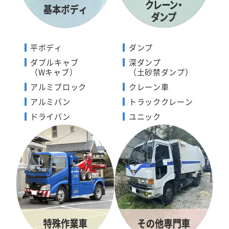
平ボディ
ダンプ
ダブルキャブ
深ダンプ
（Wキャブ）
（土砂禁ダンプ）
アルミブロック
クレーン車
アルミバン
トラッククレーン
ドライバン
ユニック