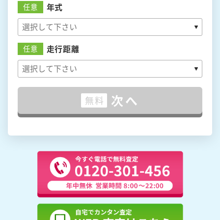
年式
任意
走行距離
任意
次へ
無料