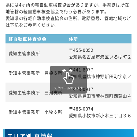
県には4ヶ所の軽自動車検査協会がありますが、手続きは所在
地管轄の軽自動車検査協会で行う必要があります。
愛知県の各軽自動車検査協会の住所、電話番号、管轄地域など
は下記をご参照ください。
軽自動車検査協会
住所
〒455-0052
愛知主管事務所
愛知県名古屋市港区いろは町２丁
〒441-8077
愛知主管事務所 豊橋支所
愛知県豊橋市神野新田町字京ノ割
スクロールできます
〒473-0917
愛知主管事務所 三河支所
愛知県豊田市若林西町西葉山４８
〒485-0074
愛知主管事務所 小牧支所
愛知県小牧市新小木三丁目３６番
エリア別 車情報