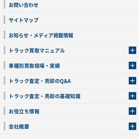
お問い合わせ
サイトマップ
お知らせ・メディア掲載情報
トラック買取マニュアル
トラック買取の流れ
トラックの自動車税還付について
お客様の声一覧
よくあるご質問
トラック高価買取の理由
車種別買取相場・実績
車種別買取相場・実績
トラック査定・売却のQ&A
トラック査定・売却のQ&A
ローンが残っているトラックでも売ることが出来る？
所有者が亡くなっているトラックを売ることは出来る？
車検切れのトラックも売ることが出来るの？
売るか迷ってるけどトラック査定を受けてもいいの？
トラック査定・売却の基礎知識
トラック査定のチェックポイント
トラックの査定額を上げるコツ
トラック査定を受けるベストタイミング
カーネクストのトラック買取と下取りを比較
トラック買取一括査定のメリット・デメリット
個人売買でトラックを売る方法やメリット・デメリット
お役立ち情報
車関連コラム
車モデル別 スペック一覧
トラックの買取手続きに必要な書類
トラックの運転免許の自主返納について
トラック購入時の注意点
会社概要
運営会社
利用規約
プライバシーポリシー
反社会的勢力排除宣言