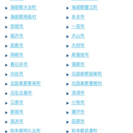
海部郡大治町
海部郡蟹江町
海部郡飛島村
あま市
安城市
一宮市
稲沢市
犬山市
岩倉市
大府市
岡崎市
尾張旭市
春日井市
蒲郡市
刈谷市
北設楽郡設楽町
北設楽郡東栄町
北設楽郡豊根村
北名古屋市
清須市
江南市
小牧市
新城市
瀬戸市
高浜市
田原市
知多郡阿久比町
知多郡武豊町