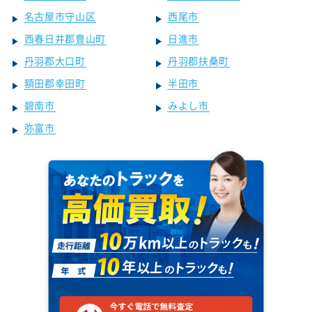
名古屋市守山区
西尾市
西春日井郡豊山町
日進市
丹羽郡大口町
丹羽郡扶桑町
額田郡幸田町
半田市
碧南市
みよし市
弥富市