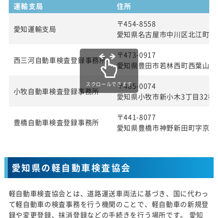
運輸支局
住所
〒454-8558
愛知運輸支局
愛知県名古屋市中川区北江町1丁
〒473-0917
西三河自動車検査登録事務所
愛知県豊田市若林西町西葉山4
スクロールできます
〒485-0074
小牧自動車検査登録事務所
愛知県小牧市新小木3丁目32番
〒441-8077
豊橋自動車検査登録事務所
愛知県豊橋市神野新田町字京ノ
愛知県の軽自動車検査協会
軽自動車検査協会とは、道路運送車両法に基づき、国に代わっ
て軽自動車の検査事務を行う機関のことで、軽自動車の新規登
録や変更登録、抹消登録などの手続きを行う場所です。 愛知