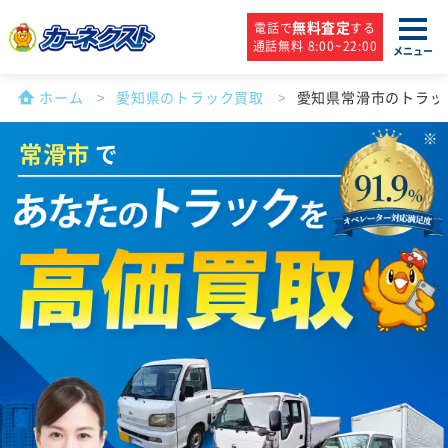
無料査定
電話で
する
通話無料 8:00~22:00
メニュー
ホーム
愛知県のトラック買取
愛知県常滑市のトラッ
常滑市
で