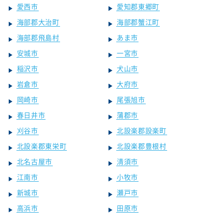
愛西市
愛知郡東郷町
海部郡大治町
海部郡蟹江町
海部郡飛島村
あま市
安城市
一宮市
稲沢市
犬山市
岩倉市
大府市
岡崎市
尾張旭市
春日井市
蒲郡市
刈谷市
北設楽郡設楽町
北設楽郡東栄町
北設楽郡豊根村
北名古屋市
清須市
江南市
小牧市
新城市
瀬戸市
高浜市
田原市