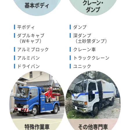
平ボディ
ダンプ
ダブルキャブ
深ダンプ
（Wキャブ）
（土砂禁ダンプ）
アルミブロック
クレーン車
アルミバン
トラッククレーン
ドライバン
ユニック