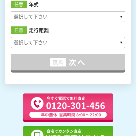
年式
任意
走行距離
任意
次へ
無料