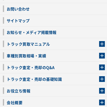
お問い合わせ
サイトマップ
お知らせ・メディア掲載情報
トラック買取マニュアル
トラック買取の流れ
トラックの自動車税還付について
お客様の声一覧
よくあるご質問
トラック高価買取の理由
車種別買取相場・実績
車種別買取相場・実績
トラック査定・売却のQ&A
トラック査定・売却のQ&A
ローンが残っているトラックでも売ることが出来る？
所有者が亡くなっているトラックを売ることは出来る？
車検切れのトラックも売ることが出来るの？
売るか迷ってるけどトラック査定を受けてもいいの？
トラック査定・売却の基礎知識
トラック査定のチェックポイント
トラックの査定額を上げるコツ
トラック査定を受けるベストタイミング
カーネクストのトラック買取と下取りを比較
トラック買取一括査定のメリット・デメリット
個人売買でトラックを売る方法やメリット・デメリット
お役立ち情報
車関連コラム
車モデル別 スペック一覧
トラックの買取手続きに必要な書類
トラックの運転免許の自主返納について
トラック購入時の注意点
会社概要