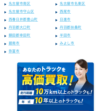
名古屋市南区
名古屋市名東区
名古屋市守山区
西尾市
西春日井郡豊山町
日進市
丹羽郡大口町
丹羽郡扶桑町
額田郡幸田町
半田市
碧南市
みよし市
弥富市