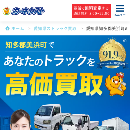
無料査定
電話で
する
通話無料 8:00~22:00
メニュー
ホーム
愛知県のトラック買取
愛知県知多郡美浜町の
知多郡美浜町
で