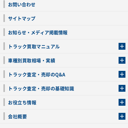
お問い合わせ
サイトマップ
お知らせ・メディア掲載情報
トラック買取マニュアル
トラック買取の流れ
トラックの自動車税還付について
お客様の声一覧
よくあるご質問
トラック高価買取の理由
車種別買取相場・実績
車種別買取相場・実績
トラック査定・売却のQ&A
トラック査定・売却のQ&A
ローンが残っているトラックでも売ることが出来る？
所有者が亡くなっているトラックを売ることは出来る？
車検切れのトラックも売ることが出来るの？
売るか迷ってるけどトラック査定を受けてもいいの？
トラック査定・売却の基礎知識
トラック査定のチェックポイント
トラックの査定額を上げるコツ
トラック査定を受けるベストタイミング
カーネクストのトラック買取と下取りを比較
トラック買取一括査定のメリット・デメリット
個人売買でトラックを売る方法やメリット・デメリット
お役立ち情報
車関連コラム
車モデル別 スペック一覧
トラックの買取手続きに必要な書類
トラックの運転免許の自主返納について
トラック購入時の注意点
会社概要
運営会社
利用規約
プライバシーポリシー
反社会的勢力排除宣言