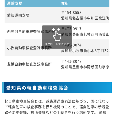
運輸支局
住所
〒454-8558
愛知運輸支局
愛知県名古屋市中川区北江町1丁
〒473-0917
西三河自動車検査登録事務所
愛知県豊田市若林西町西葉山4
スクロールできます
〒485-0074
小牧自動車検査登録事務所
愛知県小牧市新小木3丁目32番
〒441-8077
豊橋自動車検査登録事務所
愛知県豊橋市神野新田町字京ノ
愛知県の軽自動車検査協会
軽自動車検査協会とは、道路運送車両法に基づき、国に代わっ
て軽自動車の検査事務を行う機関のことで、軽自動車の新規登
録や変更登録、抹消登録などの手続きを行う場所です。 愛知