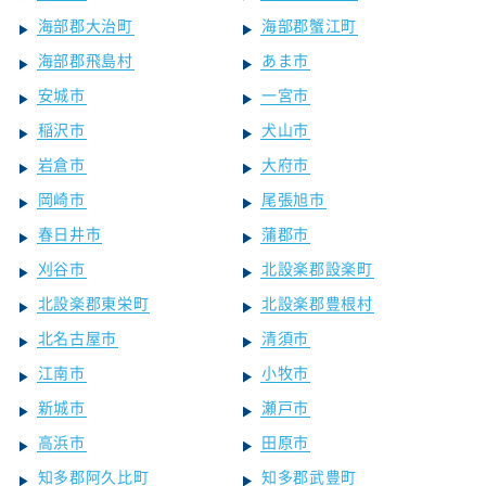
海部郡大治町
海部郡蟹江町
海部郡飛島村
あま市
安城市
一宮市
稲沢市
犬山市
岩倉市
大府市
岡崎市
尾張旭市
春日井市
蒲郡市
刈谷市
北設楽郡設楽町
北設楽郡東栄町
北設楽郡豊根村
北名古屋市
清須市
江南市
小牧市
新城市
瀬戸市
高浜市
田原市
知多郡阿久比町
知多郡武豊町