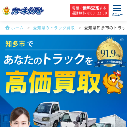
無料査定
電話で
する
通話無料 8:00~22:00
メニュー
ホーム
愛知県のトラック買取
愛知県知多市のトラッ
知多市
で