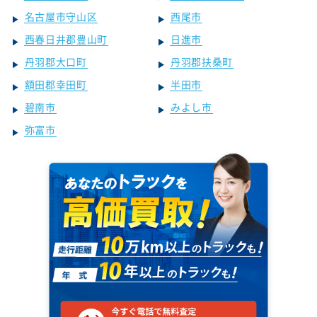
名古屋市守山区
西尾市
西春日井郡豊山町
日進市
丹羽郡大口町
丹羽郡扶桑町
額田郡幸田町
半田市
碧南市
みよし市
弥富市