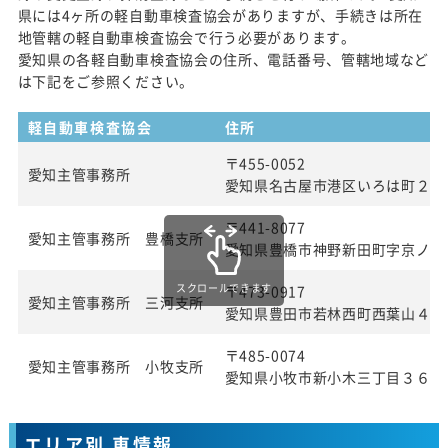
県には4ヶ所の軽自動車検査協会がありますが、手続きは所在
地管轄の軽自動車検査協会で行う必要があります。
愛知県の各軽自動車検査協会の住所、電話番号、管轄地域など
は下記をご参照ください。
軽自動車検査協会
住所
〒455-0052
愛知主管事務所
愛知県名古屋市港区いろは町２丁
〒441-8077
愛知主管事務所 豊橋支所
愛知県豊橋市神野新田町字京ノ割
スクロールできます
〒473-0917
愛知主管事務所 三河支所
愛知県豊田市若林西町西葉山４８
〒485-0074
愛知主管事務所 小牧支所
愛知県小牧市新小木三丁目３６番
エリア別 車情報