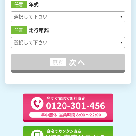
年式
任意
走行距離
任意
次へ
無料