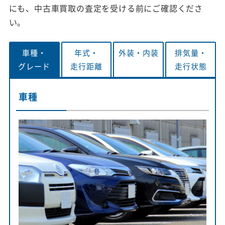
にも、中古車買取の査定を受ける前にご確認くださ
い。
車種・
年式・
外装・
内装
排気量・
グレード
走行距離
走行状態
車種