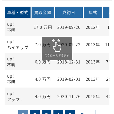
車種・型式
買取金額
成約日
年式
走
up!
17.0
万円
2019-09-20
2012年
1,
不明
up!
7.0
万円
2020-02-22
2013年
110
ハイアップ
up!
6.0
万円
2018-12-31
2013年
77,
不明
up!
4.0
万円
2019-02-01
2013年
25,
不明
up!
4.0
万円
2020-11-26
2015年
40,
アップ！