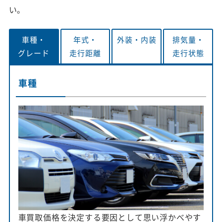
い。
車種・
年式・
外装・
内装
排気量・
グレード
走行距離
走行状態
車種
車買取価格を決定する要因として思い浮かべやす