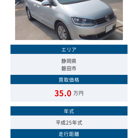
エリア
静岡県
磐田市
買取価格
35.0
万円
年式
平成25年式
走行距離