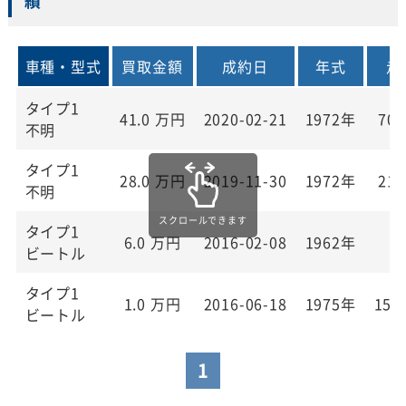
績
車種・型式
買取金額
成約日
年式
走
タイプ1
41.0
万円
2020-02-21
1972年
70,
不明
タイプ1
28.0
万円
2019-11-30
1972年
21,
不明
タイプ1
6.0
万円
2016-02-08
1962年
ビートル
タイプ1
1.0
万円
2016-06-18
1975年
150
ビートル
1