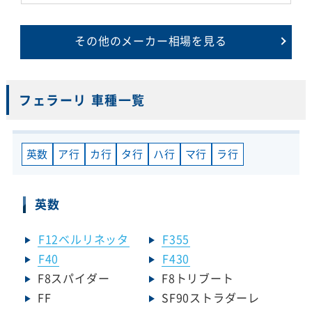
その他のメーカー相場を見る
フェラーリ 車種一覧
英数
ア行
カ行
タ行
ハ行
マ行
ラ行
英数
F12ベルリネッタ
F355
F40
F430
F8スパイダー
F8トリブート
FF
SF90ストラダーレ