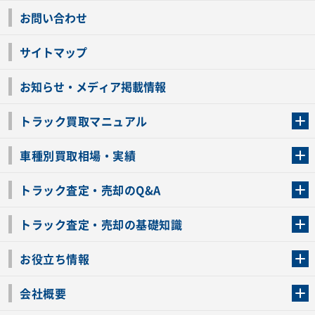
お問い合わせ
サイトマップ
お知らせ・メディア掲載情報
トラック買取マニュアル
トラック買取の流れ
トラックの自動車税還付について
お客様の声一覧
よくあるご質問
トラック高価買取の理由
車種別買取相場・実績
車種別買取相場・実績
トラック査定・売却のQ&A
トラック査定・売却のQ&A
ローンが残っているトラックでも売ることが出来る？
所有者が亡くなっているトラックを売ることは出来る？
車検切れのトラックも売ることが出来るの？
売るか迷ってるけどトラック査定を受けてもいいの？
トラック査定・売却の基礎知識
トラック査定のチェックポイント
トラックの査定額を上げるコツ
トラック査定を受けるベストタイミング
カーネクストのトラック買取と下取りを比較
トラック買取一括査定のメリット・デメリット
個人売買でトラックを売る方法やメリット・デメリット
お役立ち情報
車関連コラム
車モデル別 スペック一覧
トラックの買取手続きに必要な書類
トラックの運転免許の自主返納について
トラック購入時の注意点
会社概要