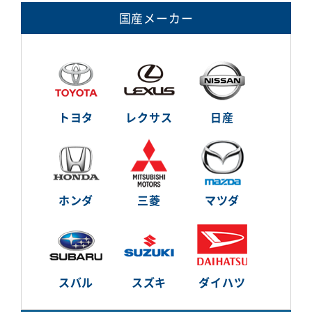
国産メーカー
トヨタ
レクサス
日産
ホンダ
三菱
マツダ
スバル
スズキ
ダイハツ