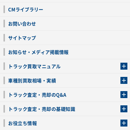
CMライブラリー
お問い合わせ
サイトマップ
お知らせ・メディア掲載情報
トラック買取マニュアル
トラック買取の流れ
トラックの自動車税還付について
お客様の声一覧
よくあるご質問
トラック高価買取の理由
車種別買取相場・実績
車種別買取相場・実績
トラック査定・売却のQ&A
トラック査定・売却のQ&A
ローンが残っているトラックでも売ることが出来る？
所有者が亡くなっているトラックを売ることは出来る？
車検切れのトラックも売ることが出来るの？
売るか迷ってるけどトラック査定を受けてもいいの？
トラック査定・売却の基礎知識
トラック査定のチェックポイント
トラックの査定額を上げるコツ
トラック査定を受けるベストタイミング
カーネクストのトラック買取と下取りを比較
トラック買取一括査定のメリット・デメリット
個人売買でトラックを売る方法やメリット・デメリット
お役立ち情報