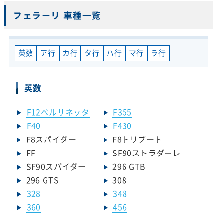
フェラーリ 車種一覧
英数
ア行
カ行
タ行
ハ行
マ行
ラ行
英数
F12ベルリネッタ
F355
F40
F430
F8スパイダー
F8トリブート
FF
SF90ストラダーレ
SF90スパイダー
296 GTB
296 GTS
308
328
348
360
456