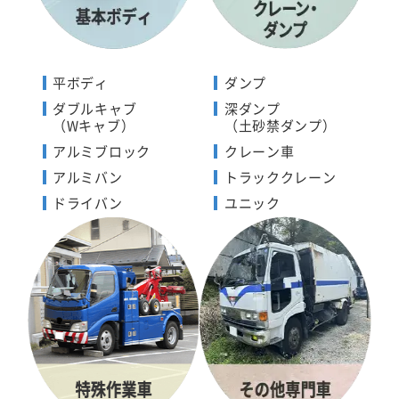
平ボディ
ダンプ
ダブルキャブ
深ダンプ
（Wキャブ）
（土砂禁ダンプ）
アルミブロック
クレーン車
アルミバン
トラッククレーン
ドライバン
ユニック