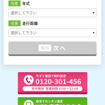
年式
任意
走行距離
任意
次へ
無料