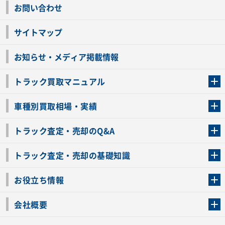
お問い合わせ
サイトマップ
お知らせ・メディア掲載情報
トラック買取マニュアル
トラック買取の流れ
トラックの自動車税還付について
お客様の声一覧
よくあるご質問
トラック高価買取の理由
車種別買取相場・実績
車種別買取相場・実績
トラック査定・売却のQ&A
トラック査定・売却のQ&A
ローンが残っているトラックでも売ることが出来る？
所有者が亡くなっているトラックを売ることは出来る？
車検切れのトラックも売ることが出来るの？
売るか迷ってるけどトラック査定を受けてもいいの？
トラック査定・売却の基礎知識
トラック査定のチェックポイント
トラックの査定額を上げるコツ
トラック査定を受けるベストタイミング
カーネクストのトラック買取と下取りを比較
トラック買取一括査定のメリット・デメリット
個人売買でトラックを売る方法やメリット・デメリット
お役立ち情報
車関連コラム
車モデル別 スペック一覧
トラックの買取手続きに必要な書類
トラックの運転免許の自主返納について
トラック購入時の注意点
会社概要
運営会社
利用規約
プライバシーポリシー
反社会的勢力排除宣言