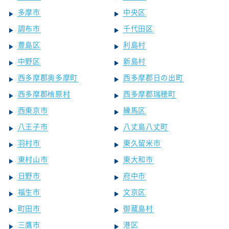
多摩市
中央区
調布市
千代田区
豊島区
利島村
中野区
新島村
西多摩郡奥多摩町
西多摩郡日の出町
西多摩郡檜原村
西多摩郡瑞穂町
西東京市
練馬区
八王子市
八丈島八丈町
羽村市
東久留米市
東村山市
東大和市
日野市
府中市
福生市
文京区
町田市
御蔵島村
三鷹市
港区