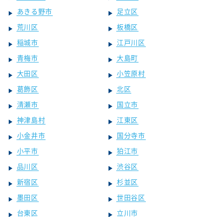
あきる野市
足立区
荒川区
板橋区
稲城市
江戸川区
青梅市
大島町
大田区
小笠原村
葛飾区
北区
清瀬市
国立市
神津島村
江東区
小金井市
国分寺市
小平市
狛江市
品川区
渋谷区
新宿区
杉並区
墨田区
世田谷区
台東区
立川市