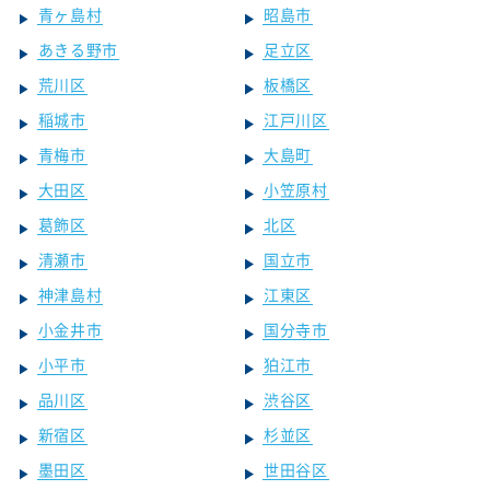
青ヶ島村
昭島市
あきる野市
足立区
荒川区
板橋区
稲城市
江戸川区
青梅市
大島町
大田区
小笠原村
葛飾区
北区
清瀬市
国立市
神津島村
江東区
小金井市
国分寺市
小平市
狛江市
品川区
渋谷区
新宿区
杉並区
墨田区
世田谷区