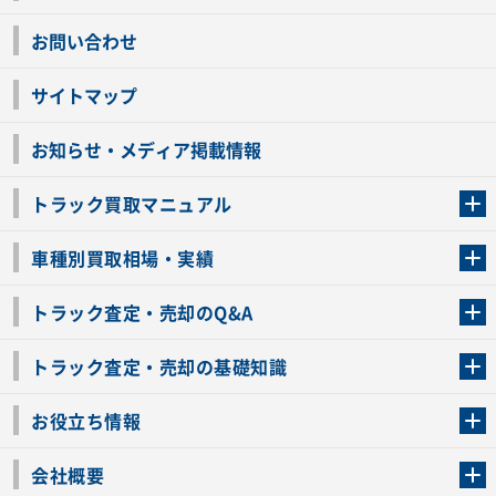
お問い合わせ
サイトマップ
お知らせ・メディア掲載情報
トラック買取マニュアル
トラック買取の流れ
トラックの自動車税還付について
お客様の声一覧
よくあるご質問
トラック高価買取の理由
車種別買取相場・実績
車種別買取相場・実績
トラック査定・売却のQ&A
トラック査定・売却のQ&A
ローンが残っているトラックでも売ることが出来る？
所有者が亡くなっているトラックを売ることは出来る？
車検切れのトラックも売ることが出来るの？
売るか迷ってるけどトラック査定を受けてもいいの？
トラック査定・売却の基礎知識
トラック査定のチェックポイント
トラックの査定額を上げるコツ
トラック査定を受けるベストタイミング
カーネクストのトラック買取と下取りを比較
トラック買取一括査定のメリット・デメリット
個人売買でトラックを売る方法やメリット・デメリット
お役立ち情報
車関連コラム
車モデル別 スペック一覧
トラックの買取手続きに必要な書類
トラックの運転免許の自主返納について
トラック購入時の注意点
会社概要