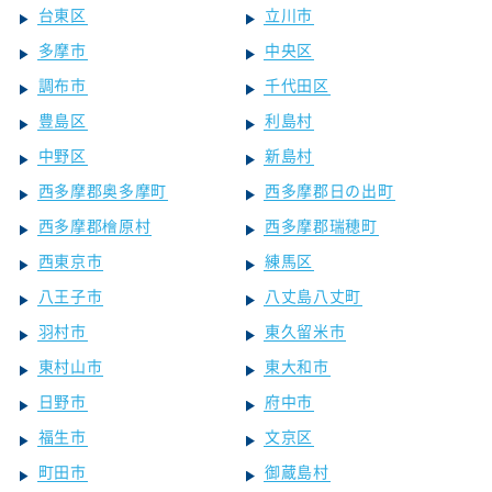
台東区
立川市
多摩市
中央区
調布市
千代田区
豊島区
利島村
中野区
新島村
西多摩郡奥多摩町
西多摩郡日の出町
西多摩郡檜原村
西多摩郡瑞穂町
西東京市
練馬区
八王子市
八丈島八丈町
羽村市
東久留米市
東村山市
東大和市
日野市
府中市
福生市
文京区
町田市
御蔵島村