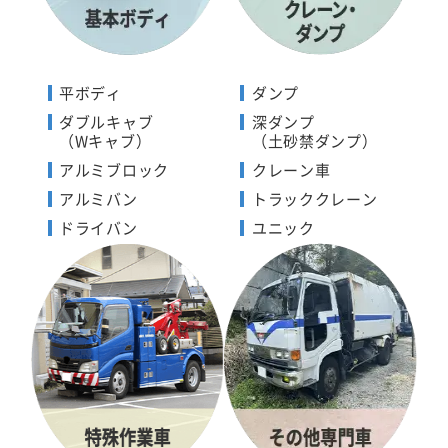
平ボディ
ダンプ
ダブルキャブ
深ダンプ
（Wキャブ）
（土砂禁ダンプ）
アルミブロック
クレーン車
アルミバン
トラッククレーン
ドライバン
ユニック