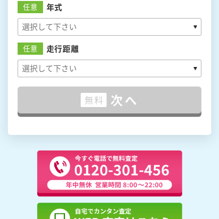
年式
任意
走行距離
任意
次へ
無料