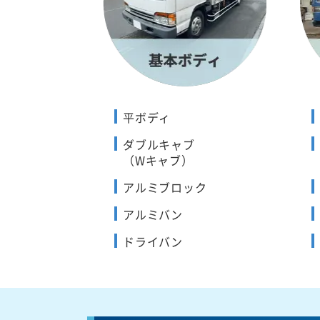
平ボディ
ダブルキャブ
（Wキャブ）
アルミブロック
アルミバン
ドライバン