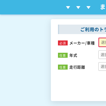
ご利用のト
メーカー/
車種
必須
年式
任意
走行距離
任意