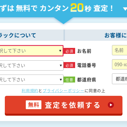
ラックについて
お客様に
お名前
必須
電話番号
必須
都道府県
任意
利用規約
と
プライバシーポリシー
に
同意の上
査定を依頼する
無料