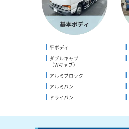
平ボディ
ダブルキャブ
（Wキャブ）
アルミブロック
アルミバン
ドライバン