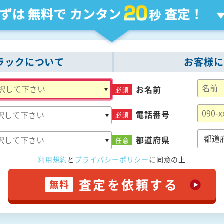
ラックについて
お客様に
お名前
必須
電話番号
必須
都道府県
任意
利用規約
と
プライバシーポリシー
に
同意の上
査定を依頼する
無料