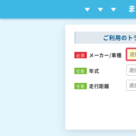
ご利用のト
メーカー/
車種
必須
年式
任意
走行距離
任意