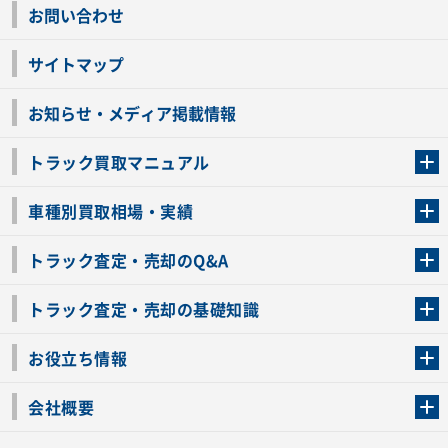
お問い合わせ
サイトマップ
お知らせ・メディア掲載情報
トラック買取マニュアル
トラック買取の流れ
トラックの自動車税還付について
お客様の声一覧
よくあるご質問
トラック高価買取の理由
車種別買取相場・実績
車種別買取相場・実績
トラック査定・売却のQ&A
トラック査定・売却のQ&A
ローンが残っているトラックでも売ることが出来る？
所有者が亡くなっているトラックを売ることは出来る？
車検切れのトラックも売ることが出来るの？
売るか迷ってるけどトラック査定を受けてもいいの？
トラック査定・売却の基礎知識
トラック査定のチェックポイント
トラックの査定額を上げるコツ
トラック査定を受けるベストタイミング
カーネクストのトラック買取と下取りを比較
トラック買取一括査定のメリット・デメリット
個人売買でトラックを売る方法やメリット・デメリット
お役立ち情報
車関連コラム
車モデル別 スペック一覧
トラックの買取手続きに必要な書類
トラックの運転免許の自主返納について
トラック購入時の注意点
会社概要
運営会社
利用規約
プライバシーポリシー
反社会的勢力排除宣言