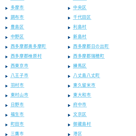
多摩市
中央区
調布市
千代田区
豊島区
利島村
中野区
新島村
西多摩郡奥多摩町
西多摩郡日の出町
西多摩郡檜原村
西多摩郡瑞穂町
西東京市
練馬区
八王子市
八丈島八丈町
羽村市
東久留米市
東村山市
東大和市
日野市
府中市
福生市
文京区
町田市
御蔵島村
三鷹市
港区