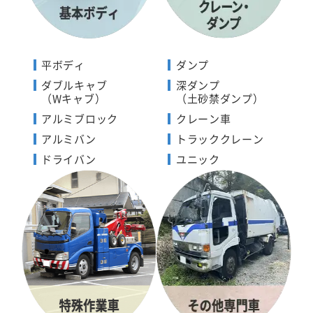
平ボディ
ダンプ
ダブルキャブ
深ダンプ
（Wキャブ）
（土砂禁ダンプ）
アルミブロック
クレーン車
アルミバン
トラッククレーン
ドライバン
ユニック