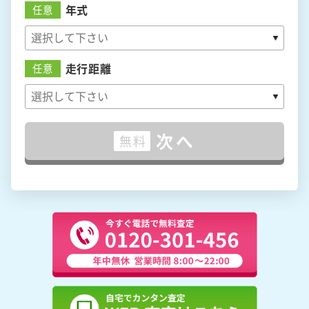
年式
任意
走行距離
任意
次へ
無料