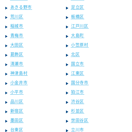
あきる野市
足立区
荒川区
板橋区
稲城市
江戸川区
青梅市
大島町
大田区
小笠原村
葛飾区
北区
清瀬市
国立市
神津島村
江東区
小金井市
国分寺市
小平市
狛江市
品川区
渋谷区
新宿区
杉並区
墨田区
世田谷区
台東区
立川市