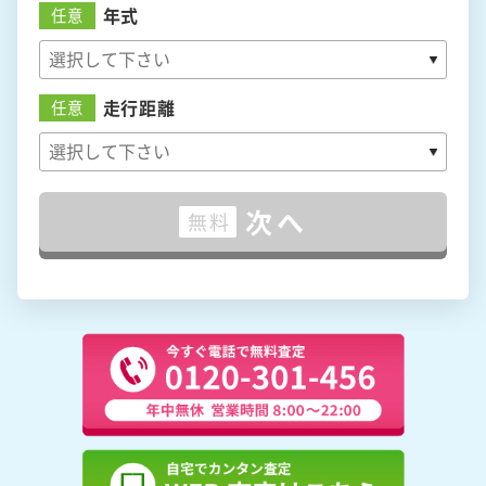
年式
任意
走行距離
任意
次へ
無料