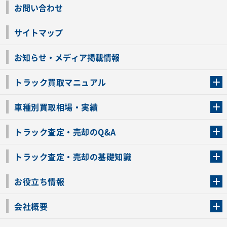
お問い合わせ
サイトマップ
お知らせ・メディア掲載情報
トラック買取マニュアル
トラック買取の流れ
トラックの自動車税還付について
お客様の声一覧
よくあるご質問
トラック高価買取の理由
車種別買取相場・実績
車種別買取相場・実績
トラック査定・売却のQ&A
トラック査定・売却のQ&A
ローンが残っているトラックでも売ることが出来る？
所有者が亡くなっているトラックを売ることは出来る？
車検切れのトラックも売ることが出来るの？
売るか迷ってるけどトラック査定を受けてもいいの？
トラック査定・売却の基礎知識
トラック査定のチェックポイント
トラックの査定額を上げるコツ
トラック査定を受けるベストタイミング
カーネクストのトラック買取と下取りを比較
トラック買取一括査定のメリット・デメリット
個人売買でトラックを売る方法やメリット・デメリット
お役立ち情報
車関連コラム
車モデル別 スペック一覧
トラックの買取手続きに必要な書類
トラックの運転免許の自主返納について
トラック購入時の注意点
会社概要
運営会社
利用規約
プライバシーポリシー
反社会的勢力排除宣言