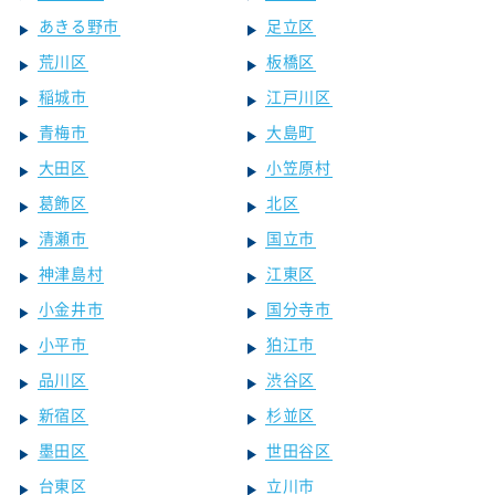
あきる野市
足立区
荒川区
板橋区
稲城市
江戸川区
青梅市
大島町
大田区
小笠原村
葛飾区
北区
清瀬市
国立市
神津島村
江東区
小金井市
国分寺市
小平市
狛江市
品川区
渋谷区
新宿区
杉並区
墨田区
世田谷区
台東区
立川市