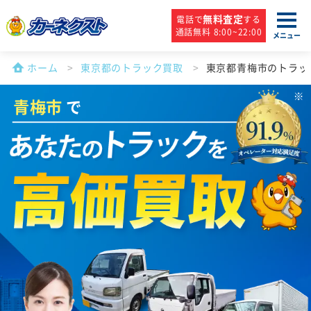
無料査定
電話で
する
通話無料 8:00~22:00
メニュー
ホーム
東京都のトラック買取
東京都青梅市のトラッ
青梅市
で