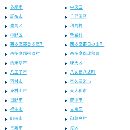
多摩市
中央区
調布市
千代田区
豊島区
利島村
中野区
新島村
西多摩郡奥多摩町
西多摩郡日の出町
西多摩郡檜原村
西多摩郡瑞穂町
西東京市
練馬区
八王子市
八丈島八丈町
羽村市
東久留米市
東村山市
東大和市
日野市
府中市
福生市
文京区
町田市
御蔵島村
三鷹市
港区