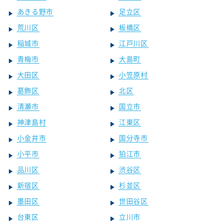
あきる野市
足立区
荒川区
板橋区
稲城市
江戸川区
青梅市
大島町
大田区
小笠原村
葛飾区
北区
清瀬市
国立市
神津島村
江東区
小金井市
国分寺市
小平市
狛江市
品川区
渋谷区
新宿区
杉並区
墨田区
世田谷区
台東区
立川市