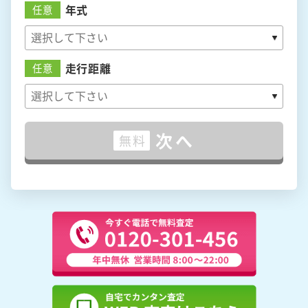
年式
任意
走行距離
任意
次へ
無料