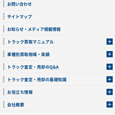
お問い合わせ
サイトマップ
お知らせ・メディア掲載情報
トラック買取マニュアル
トラック買取の流れ
トラックの自動車税還付について
お客様の声一覧
よくあるご質問
トラック高価買取の理由
車種別買取相場・実績
車種別買取相場・実績
トラック査定・売却のQ&A
トラック査定・売却のQ&A
ローンが残っているトラックでも売ることが出来る？
所有者が亡くなっているトラックを売ることは出来る？
車検切れのトラックも売ることが出来るの？
売るか迷ってるけどトラック査定を受けてもいいの？
トラック査定・売却の基礎知識
トラック査定のチェックポイント
トラックの査定額を上げるコツ
トラック査定を受けるベストタイミング
カーネクストのトラック買取と下取りを比較
トラック買取一括査定のメリット・デメリット
個人売買でトラックを売る方法やメリット・デメリット
お役立ち情報
車関連コラム
車モデル別 スペック一覧
トラックの買取手続きに必要な書類
トラックの運転免許の自主返納について
トラック購入時の注意点
会社概要
運営会社
利用規約
プライバシーポリシー
反社会的勢力排除宣言