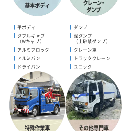
平ボディ
ダンプ
ダブルキャブ
深ダンプ
（Wキャブ）
（土砂禁ダンプ）
アルミブロック
クレーン車
アルミバン
トラッククレーン
ドライバン
ユニック