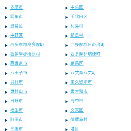
多摩市
中央区
調布市
千代田区
豊島区
利島村
中野区
新島村
西多摩郡奥多摩町
西多摩郡日の出町
西多摩郡檜原村
西多摩郡瑞穂町
西東京市
練馬区
八王子市
八丈島八丈町
羽村市
東久留米市
東村山市
東大和市
日野市
府中市
福生市
文京区
町田市
御蔵島村
三鷹市
港区