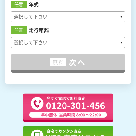
年式
任意
走行距離
任意
次へ
無料