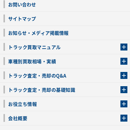
お問い合わせ
サイトマップ
お知らせ・メディア掲載情報
トラック買取マニュアル
トラック買取の流れ
トラックの自動車税還付について
お客様の声一覧
よくあるご質問
トラック高価買取の理由
車種別買取相場・実績
車種別買取相場・実績
トラック査定・売却のQ&A
トラック査定・売却のQ&A
ローンが残っているトラックでも売ることが出来る？
所有者が亡くなっているトラックを売ることは出来る？
車検切れのトラックも売ることが出来るの？
売るか迷ってるけどトラック査定を受けてもいいの？
トラック査定・売却の基礎知識
トラック査定のチェックポイント
トラックの査定額を上げるコツ
トラック査定を受けるベストタイミング
カーネクストのトラック買取と下取りを比較
トラック買取一括査定のメリット・デメリット
個人売買でトラックを売る方法やメリット・デメリット
お役立ち情報
車関連コラム
車モデル別 スペック一覧
トラックの買取手続きに必要な書類
トラックの運転免許の自主返納について
トラック購入時の注意点
会社概要
運営会社
利用規約
プライバシーポリシー
反社会的勢力排除宣言