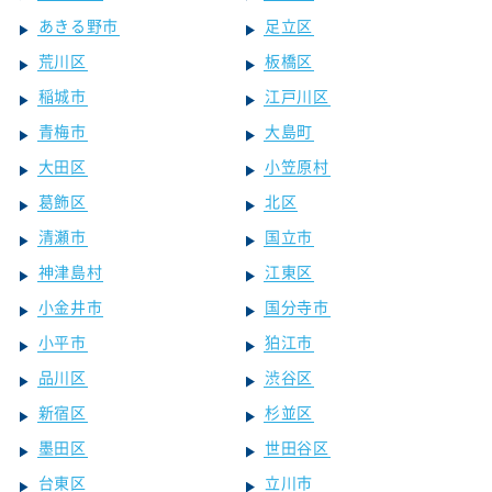
あきる野市
足立区
荒川区
板橋区
稲城市
江戸川区
青梅市
大島町
大田区
小笠原村
葛飾区
北区
清瀬市
国立市
神津島村
江東区
小金井市
国分寺市
小平市
狛江市
品川区
渋谷区
新宿区
杉並区
墨田区
世田谷区
台東区
立川市