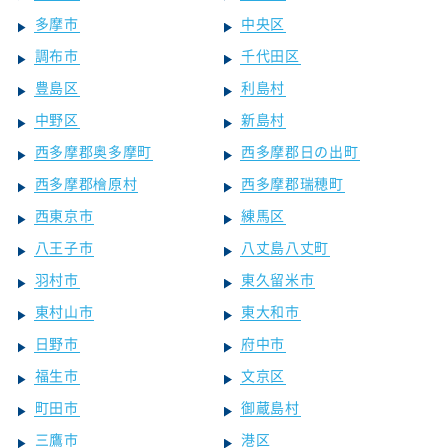
多摩市
中央区
調布市
千代田区
豊島区
利島村
中野区
新島村
西多摩郡奥多摩町
西多摩郡日の出町
西多摩郡檜原村
西多摩郡瑞穂町
西東京市
練馬区
八王子市
八丈島八丈町
羽村市
東久留米市
東村山市
東大和市
日野市
府中市
福生市
文京区
町田市
御蔵島村
三鷹市
港区