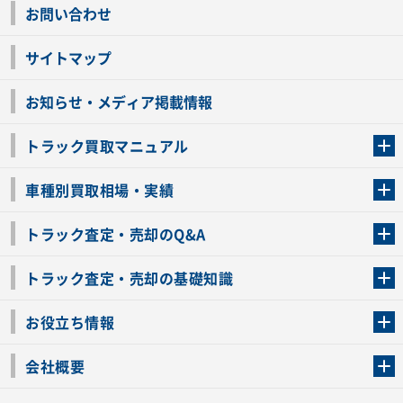
お問い合わせ
サイトマップ
お知らせ・メディア掲載情報
トラック買取マニュアル
トラック買取の流れ
トラックの自動車税還付について
お客様の声一覧
よくあるご質問
トラック高価買取の理由
車種別買取相場・実績
車種別買取相場・実績
トラック査定・売却のQ&A
トラック査定・売却のQ&A
ローンが残っているトラックでも売ることが出来る？
所有者が亡くなっているトラックを売ることは出来る？
車検切れのトラックも売ることが出来るの？
売るか迷ってるけどトラック査定を受けてもいいの？
トラック査定・売却の基礎知識
トラック査定のチェックポイント
トラックの査定額を上げるコツ
トラック査定を受けるベストタイミング
カーネクストのトラック買取と下取りを比較
トラック買取一括査定のメリット・デメリット
個人売買でトラックを売る方法やメリット・デメリット
お役立ち情報
車関連コラム
車モデル別 スペック一覧
トラックの買取手続きに必要な書類
トラックの運転免許の自主返納について
トラック購入時の注意点
会社概要
運営会社
利用規約
プライバシーポリシー
反社会的勢力排除宣言