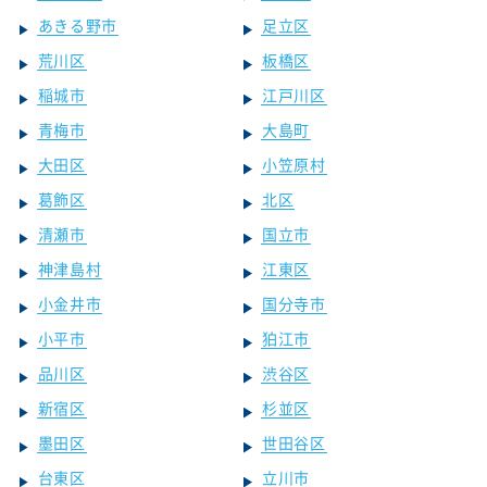
あきる野市
足立区
荒川区
板橋区
稲城市
江戸川区
青梅市
大島町
大田区
小笠原村
葛飾区
北区
清瀬市
国立市
神津島村
江東区
小金井市
国分寺市
小平市
狛江市
品川区
渋谷区
新宿区
杉並区
墨田区
世田谷区
台東区
立川市