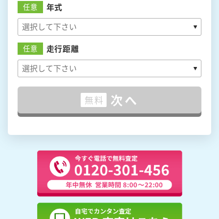
年式
任意
走行距離
任意
次へ
無料