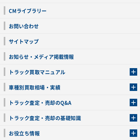
CMライブラリー
お問い合わせ
サイトマップ
お知らせ・メディア掲載情報
トラック買取マニュアル
トラック買取の流れ
トラックの自動車税還付について
お客様の声一覧
よくあるご質問
トラック高価買取の理由
車種別買取相場・実績
車種別買取相場・実績
トラック査定・売却のQ&A
トラック査定・売却のQ&A
ローンが残っているトラックでも売ることが出来る？
所有者が亡くなっているトラックを売ることは出来る？
車検切れのトラックも売ることが出来るの？
売るか迷ってるけどトラック査定を受けてもいいの？
トラック査定・売却の基礎知識
トラック査定のチェックポイント
トラックの査定額を上げるコツ
トラック査定を受けるベストタイミング
カーネクストのトラック買取と下取りを比較
トラック買取一括査定のメリット・デメリット
個人売買でトラックを売る方法やメリット・デメリット
お役立ち情報