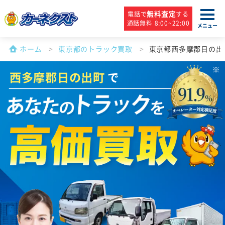
無料査定
電話で
する
通話無料 8:00~22:00
メニュー
ホーム
東京都のトラック買取
東京都西多摩郡日の出
西多摩郡日の出町
で