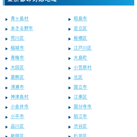
青ヶ島村
昭島市
あきる野市
足立区
荒川区
板橋区
稲城市
江戸川区
青梅市
大島町
大田区
小笠原村
葛飾区
北区
清瀬市
国立市
神津島村
江東区
小金井市
国分寺市
小平市
狛江市
品川区
渋谷区
新宿区
杉並区