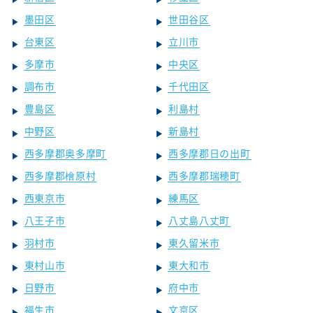
墨田区
世田谷区
台東区
立川市
多摩市
中央区
調布市
千代田区
豊島区
利島村
中野区
新島村
西多摩郡奥多摩町
西多摩郡日の出町
西多摩郡檜原村
西多摩郡瑞穂町
西東京市
練馬区
八王子市
八丈島八丈町
羽村市
東久留米市
東村山市
東大和市
日野市
府中市
福生市
文京区