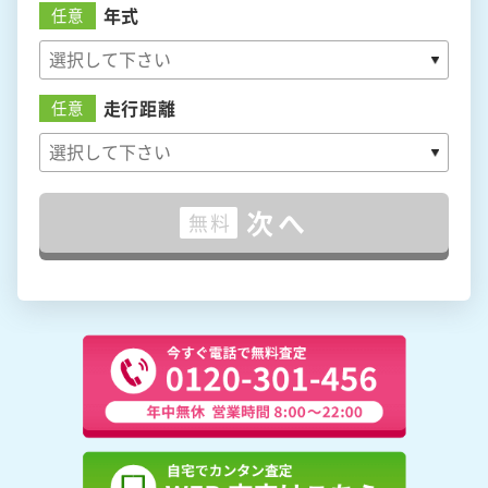
年式
任意
走行距離
任意
次へ
無料