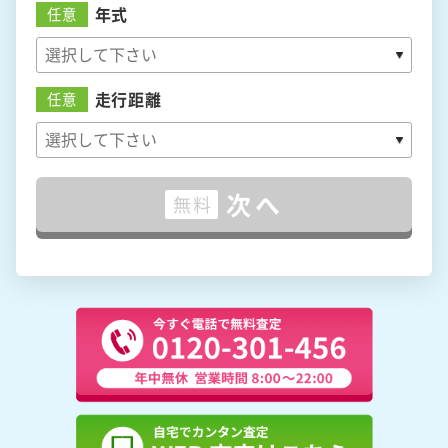
年式
任意
走行距離
任意
次へ
無料