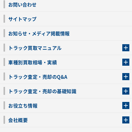
お問い合わせ
サイトマップ
お知らせ・メディア掲載情報
トラック買取マニュアル
トラック買取の流れ
トラックの自動車税還付について
お客様の声一覧
よくあるご質問
トラック高価買取の理由
車種別買取相場・実績
車種別買取相場・実績
トラック査定・売却のQ&A
トラック査定・売却のQ&A
ローンが残っているトラックでも売ることが出来る？
所有者が亡くなっているトラックを売ることは出来る？
車検切れのトラックも売ることが出来るの？
売るか迷ってるけどトラック査定を受けてもいいの？
トラック査定・売却の基礎知識
トラック査定のチェックポイント
トラックの査定額を上げるコツ
トラック査定を受けるベストタイミング
カーネクストのトラック買取と下取りを比較
トラック買取一括査定のメリット・デメリット
個人売買でトラックを売る方法やメリット・デメリット
お役立ち情報
車関連コラム
車モデル別 スペック一覧
トラックの買取手続きに必要な書類
トラックの運転免許の自主返納について
トラック購入時の注意点
会社概要
運営会社
利用規約
プライバシーポリシー
反社会的勢力排除宣言