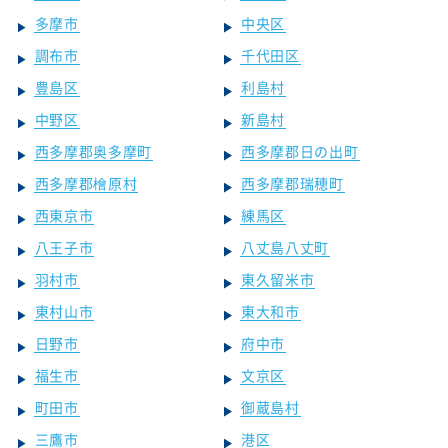
多摩市
中央区
調布市
千代田区
豊島区
利島村
中野区
新島村
西多摩郡奥多摩町
西多摩郡日の出町
西多摩郡檜原村
西多摩郡瑞穂町
西東京市
練馬区
八王子市
八丈島八丈町
羽村市
東久留米市
東村山市
東大和市
日野市
府中市
福生市
文京区
町田市
御蔵島村
三鷹市
港区