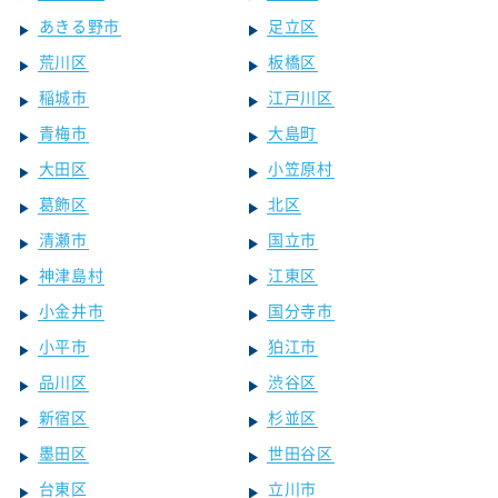
あきる野市
足立区
荒川区
板橋区
稲城市
江戸川区
青梅市
大島町
大田区
小笠原村
葛飾区
北区
清瀬市
国立市
神津島村
江東区
小金井市
国分寺市
小平市
狛江市
品川区
渋谷区
新宿区
杉並区
墨田区
世田谷区
台東区
立川市