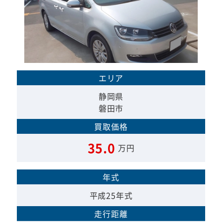
エリア
静岡県
磐田市
買取価格
35.0
万円
年式
平成25年式
走行距離