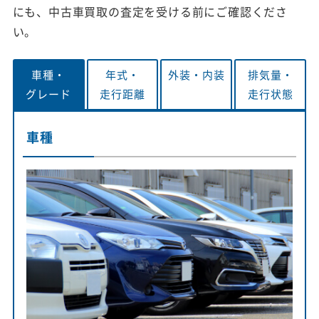
にも、中古車買取の査定を受ける前にご確認くださ
い。
車種・
年式・
外装・
内装
排気量・
グレード
走行距離
走行状態
車種