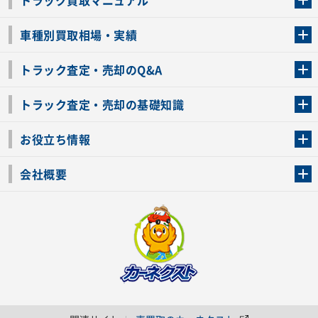
トラック買取マニュアル
トラック買取の流れ
トラックの自動車税還付について
お客様の声一覧
よくあるご質問
トラック高価買取の理由
車種別買取相場・実績
車種別買取相場・実績
トラック査定・売却のQ&A
トラック査定・売却のQ&A
ローンが残っているトラックでも売ることが出来る？
所有者が亡くなっているトラックを売ることは出来る？
車検切れのトラックも売ることが出来るの？
売るか迷ってるけどトラック査定を受けてもいいの？
トラック査定・売却の基礎知識
トラック査定のチェックポイント
トラックの査定額を上げるコツ
トラック査定を受けるベストタイミング
カーネクストのトラック買取と下取りを比較
トラック買取一括査定のメリット・デメリット
個人売買でトラックを売る方法やメリット・デメリット
お役立ち情報
車関連コラム
車モデル別 スペック一覧
トラックの買取手続きに必要な書類
トラックの運転免許の自主返納について
トラック購入時の注意点
会社概要
運営会社
利用規約
プライバシーポリシー
反社会的勢力排除宣言