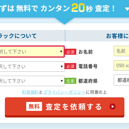
ラックについて
お客様に
お名前
必須
電話番号
必須
都道府県
任意
利用規約
と
プライバシーポリシー
に
同意の上
査定を依頼する
無料