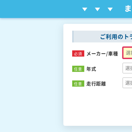
ご利用のト
メーカー/
車種
必須
年式
任意
走行距離
任意