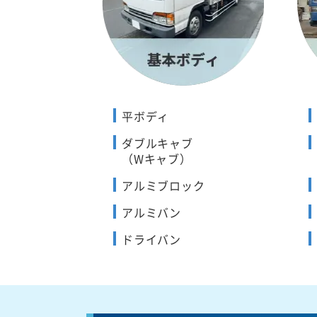
平ボディ
ダブルキャブ
（Wキャブ）
アルミブロック
アルミバン
ドライバン