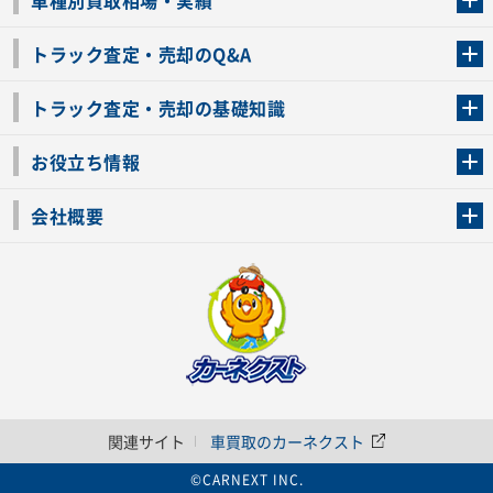
車種別買取相場・実績
トラック査定・売却のQ&A
トラック査定・売却のQ&A
ローンが残っているトラックでも売ることが出来る？
所有者が亡くなっているトラックを売ることは出来る？
車検切れのトラックも売ることが出来るの？
売るか迷ってるけどトラック査定を受けてもいいの？
トラック査定・売却の基礎知識
トラック査定のチェックポイント
トラックの査定額を上げるコツ
トラック査定を受けるベストタイミング
カーネクストのトラック買取と下取りを比較
トラック買取一括査定のメリット・デメリット
個人売買でトラックを売る方法やメリット・デメリット
お役立ち情報
車関連コラム
車モデル別 スペック一覧
トラックの買取手続きに必要な書類
トラックの運転免許の自主返納について
トラック購入時の注意点
会社概要
運営会社
利用規約
プライバシーポリシー
反社会的勢力排除宣言
関連サイト
車買取のカーネクスト
©CARNEXT INC.