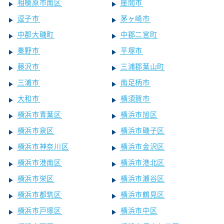
相模原市南区
座間市
逗子市
茅ヶ崎市
中郡大磯町
中郡二宮町
秦野市
平塚市
藤沢市
三浦郡葉山町
三浦市
南足柄市
大和市
横須賀市
横浜市青葉区
横浜市旭区
横浜市泉区
横浜市磯子区
横浜市神奈川区
横浜市金沢区
横浜市港南区
横浜市港北区
横浜市栄区
横浜市瀬谷区
横浜市都筑区
横浜市鶴見区
横浜市戸塚区
横浜市中区