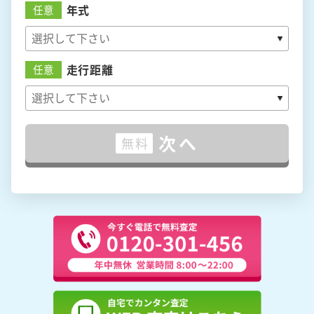
年式
任意
走行距離
任意
次へ
無料