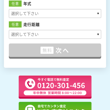
年式
任意
走行距離
任意
次へ
無料