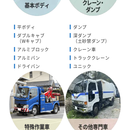
平ボディ
ダンプ
ダブルキャブ
深ダンプ
（Wキャブ）
（土砂禁ダンプ）
アルミブロック
クレーン車
アルミバン
トラッククレーン
ドライバン
ユニック