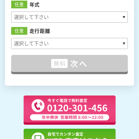
年式
任意
走行距離
任意
次へ
無料