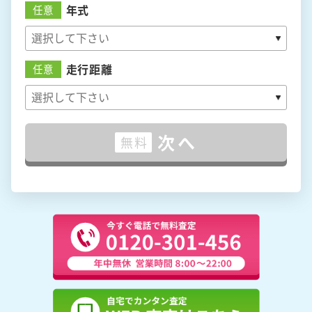
年式
任意
走行距離
任意
次へ
無料