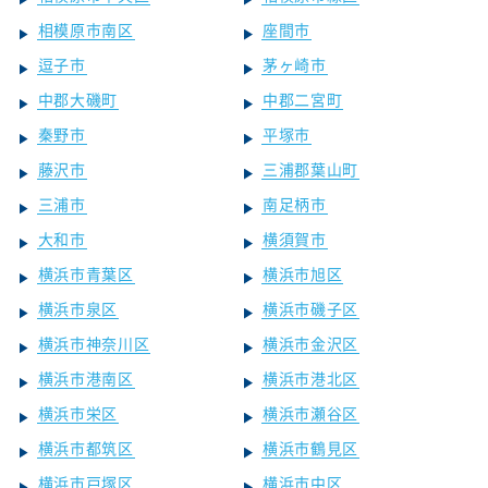
相模原市南区
座間市
逗子市
茅ヶ崎市
中郡大磯町
中郡二宮町
秦野市
平塚市
藤沢市
三浦郡葉山町
三浦市
南足柄市
大和市
横須賀市
横浜市青葉区
横浜市旭区
横浜市泉区
横浜市磯子区
横浜市神奈川区
横浜市金沢区
横浜市港南区
横浜市港北区
横浜市栄区
横浜市瀬谷区
横浜市都筑区
横浜市鶴見区
横浜市戸塚区
横浜市中区