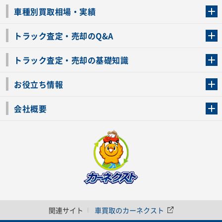
トラック買取の流れ
トラックの自動車税還付について
お客様の声一覧
よくあるご質問
トラック高価買取の理由
車種別買取相場・実績
車種別買取相場・実績
トラック査定・売却のQ&A
トラック査定・売却のQ&A
ローンが残っているトラックでも売ることが出来る？
所有者が亡くなっているトラックを売ることは出来る？
車検切れのトラックも売ることが出来るの？
売るか迷ってるけどトラック査定を受けてもいいの？
トラック査定・売却の基礎知識
トラック査定のチェックポイント
トラックの査定額を上げるコツ
トラック査定を受けるベストタイミング
カーネクストのトラック買取と下取りを比較
トラック買取一括査定のメリット・デメリット
個人売買でトラックを売る方法やメリット・デメリット
お役立ち情報
車関連コラム
車モデル別 スペック一覧
トラックの買取手続きに必要な書類
トラックの運転免許の自主返納について
トラック購入時の注意点
会社概要
運営会社
利用規約
プライバシーポリシー
反社会的勢力排除宣言
関連サイト
車買取のカーネクスト