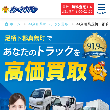
無料査定
電話で
する
通話無料 8:00~22:00
メニュー
ホーム
神奈川県のトラック買取
神奈川県足柄下郡真
足柄下郡真鶴町
で