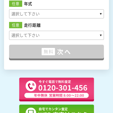
年式
任意
走行距離
任意
次へ
無料