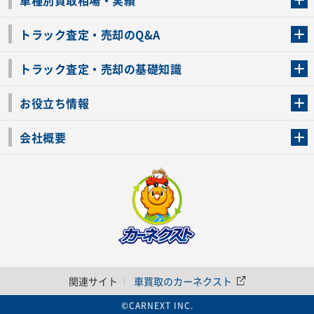
車種別買取相場・実績
トラック査定・売却のQ&A
トラック査定・売却のQ&A
ローンが残っているトラックでも売ることが出来る？
所有者が亡くなっているトラックを売ることは出来る？
車検切れのトラックも売ることが出来るの？
売るか迷ってるけどトラック査定を受けてもいいの？
トラック査定・売却の基礎知識
トラック査定のチェックポイント
トラックの査定額を上げるコツ
トラック査定を受けるベストタイミング
カーネクストのトラック買取と下取りを比較
トラック買取一括査定のメリット・デメリット
個人売買でトラックを売る方法やメリット・デメリット
お役立ち情報
車関連コラム
車モデル別 スペック一覧
トラックの買取手続きに必要な書類
トラックの運転免許の自主返納について
トラック購入時の注意点
会社概要
運営会社
利用規約
プライバシーポリシー
反社会的勢力排除宣言
関連サイト
車買取のカーネクスト
©CARNEXT INC.