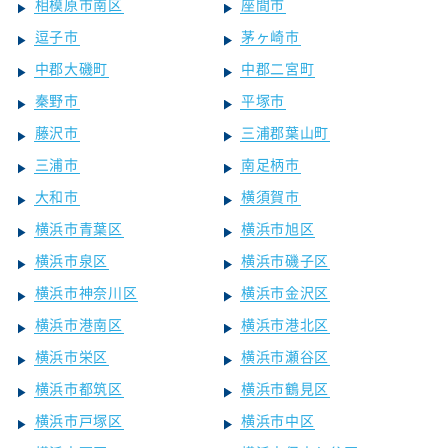
相模原市南区
座間市
逗子市
茅ヶ崎市
中郡大磯町
中郡二宮町
秦野市
平塚市
藤沢市
三浦郡葉山町
三浦市
南足柄市
大和市
横須賀市
横浜市青葉区
横浜市旭区
横浜市泉区
横浜市磯子区
横浜市神奈川区
横浜市金沢区
横浜市港南区
横浜市港北区
横浜市栄区
横浜市瀬谷区
横浜市都筑区
横浜市鶴見区
横浜市戸塚区
横浜市中区