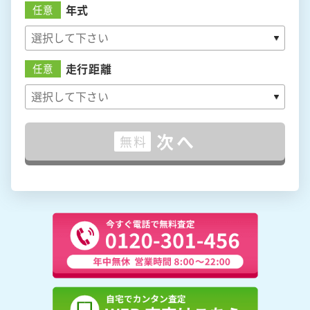
年式
任意
走行距離
任意
次へ
無料