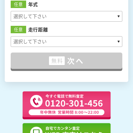
年式
任意
走行距離
任意
次へ
無料