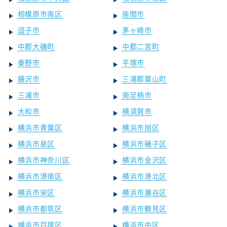
相模原市南区
座間市
逗子市
茅ヶ崎市
中郡大磯町
中郡二宮町
秦野市
平塚市
藤沢市
三浦郡葉山町
三浦市
南足柄市
大和市
横須賀市
横浜市青葉区
横浜市旭区
横浜市泉区
横浜市磯子区
横浜市神奈川区
横浜市金沢区
横浜市港南区
横浜市港北区
横浜市栄区
横浜市瀬谷区
横浜市都筑区
横浜市鶴見区
横浜市戸塚区
横浜市中区