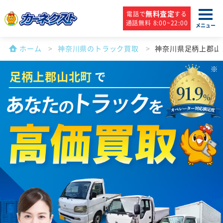
無料査定
電話で
する
通話無料 8:00~22:00
メニュー
ホーム
神奈川県のトラック買取
神奈川県足柄上郡山
足柄上郡山北町
で