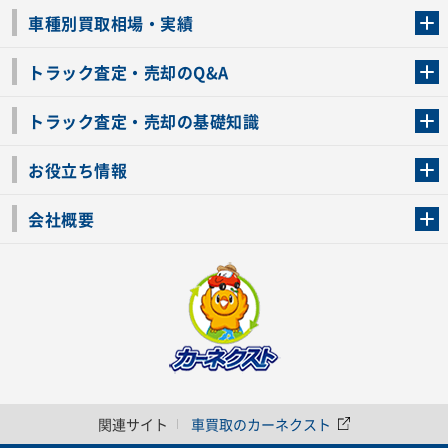
トラック買取の流れ
トラックの自動車税還付について
お客様の声一覧
よくあるご質問
トラック高価買取の理由
車種別買取相場・実績
車種別買取相場・実績
トラック査定・売却のQ&A
トラック査定・売却のQ&A
ローンが残っているトラックでも売ることが出来る？
所有者が亡くなっているトラックを売ることは出来る？
車検切れのトラックも売ることが出来るの？
売るか迷ってるけどトラック査定を受けてもいいの？
トラック査定・売却の基礎知識
トラック査定のチェックポイント
トラックの査定額を上げるコツ
トラック査定を受けるベストタイミング
カーネクストのトラック買取と下取りを比較
トラック買取一括査定のメリット・デメリット
個人売買でトラックを売る方法やメリット・デメリット
お役立ち情報
車関連コラム
車モデル別 スペック一覧
トラックの買取手続きに必要な書類
トラックの運転免許の自主返納について
トラック購入時の注意点
会社概要
運営会社
利用規約
プライバシーポリシー
反社会的勢力排除宣言
関連サイト
車買取のカーネクスト