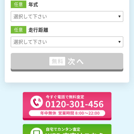
年式
任意
走行距離
任意
次へ
無料