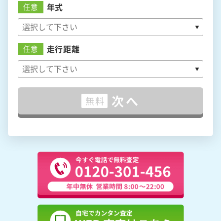
年式
任意
走行距離
任意
次へ
無料