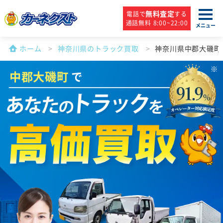
無料査定
電話で
する
通話無料 8:00~22:00
メニュー
ホーム
神奈川県のトラック買取
神奈川県中郡大磯町
中郡大磯町
で