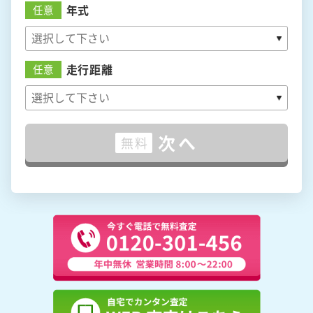
年式
任意
走行距離
任意
次へ
無料